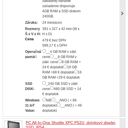
základnej variante
zariadenie disponuje
4GB RAM a SSD diskom
240GB.
Záruka:
24 mesiacov
Rozmery
391 x 327 x 42 mm (W x
Š x V x H:
H x D)
Cena
479 € bez DPH
589,17 € s DPH
Operačná
__4 GB RAM v zákl.
pamäť:
cene
__8 GB RAM v
zákl. cene
8 GB RAM +
24 € doplatok
16 GB
RAM +68 € doplatok
16
GB RAM +29 € doplatok
SSD
_240 GB SSD v zákl.
DISK:
cene
480 GB SSD + 14
€ doplatok
Windows
NIE
__ANO ( + 89
11 IoT
doplatok)
__ANO ( + 49
Value:
doplatok)
PC All-In-One Shuttle XPC P52U, dotykový displej,
SSD, IP54