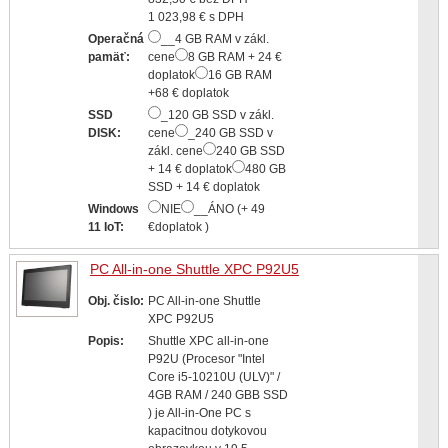
1 023,98 € s DPH
Operačná
__4 GB RAM v zákl.
pamäť:
cene
8 GB RAM + 24 €
doplatok
16 GB RAM
+68 € doplatok
SSD
_120 GB SSD v zákl.
DISK:
cene
_240 GB SSD v
zákl. cene
240 GB SSD
+ 14 € doplatok
480 GB
SSD + 14 € doplatok
Windows
NIE
__ÁNO (+ 49
11 IoT:
€doplatok )
PC All-in-one Shuttle XPC P92U5
Obj. čislo:
PC All-in-one Shuttle
XPC P92U5
Popis:
Shuttle XPC all-in-one
P92U (Procesor "Intel
Core i5-10210U (ULV)" /
4GB RAM / 240 GBB SSD
) je All-in-One PC s
kapacitnou dotykovou