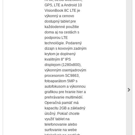
GPS, LTE a Android 10
VisionBook 8C LTE je
výkonný a cenovo
dostupný tablet pre
každodenné použitie
doma aj na cestách s
podporou LTE
technológie. Podarený
dizajn s kovovým zadným
krytom je doplnený
kvalitným 8" IPS
displejom (1280x800),
výkonným osemjadrovým
procesorom SC9863,
fotoaparátom 5MP s
autofokusom a výkonnou
grafikou pre hranie hier a
prehrávanie multimédií.
Operačná pamäť má
kapacitu 2GB a základný
úložný. Pokiaľ chcete
využiť tablet na
telefonovanie alebo
surfovanie na webe