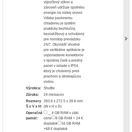
výpočtový výkon a
zároveň udržuje spotrebu
energie na nízkej úrovni.
Vďaka pasívnemu
chladeniu je systém
prakticky bezhlučný,
bezúdržbový a schválený
pre nonstop prevádzku
24/7. Obzvlášť vhodné
pre vertikálne aplikácie je
usporiadanie konektorov
v spodnej časti a predný
panel v súlade s IP54,
ktorý je chránený pred
prachom a striekajúcou
vodou.
Výrobca:
Shuttle
Záruka:
24 mesiacov
Rozmery
393.6 x 272.5 x 39.8 mm
Š x V x H:
(W x H x D)
Operačná
__4 GB RAM v zákl.
pamäť:
cene
8 GB RAM + 24 €
doplatok
16 GB RAM
+68 € doplatok