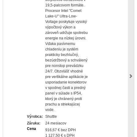
19,5-palcovom formáte.
Procesor Intel "Comet
Lake-U" Ultra-Low-
Voltage poskytuje vysoký
výpočtový výkon a
zároveň udržuje spotrebu
energie na nízkej úrovni.
Vďaka pasívnemu
chladeniu je systém
prakticky bezhlučný,
bezúdržbový a schválený
pre nonstop prevádzku
24/7. Obzvlášť vhodné
pre vertikálne aplikácie je
usporiadanie konektorov
v spodnej časti a predný
panel v súlade s IP54,
ktorý je chránený proti
prachu a striekajúcej
vode.
Výrobca:
Shuttle
Záruka:
24 mesiacov
Cena
916,67 € bez DPH
1 127,50 € s DPH