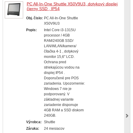
PC All-In-One Shuttle X50V9U3, dotykový displej
čierny SSD , IP54
Obj. čislo:
PC All-In-One Shuttle
X50V9U3
Popis:
Intel Core i3-1315U
processor / 4GB
RAM/240GB SSD/
LAN/WLAN/kamera/
čítačka 4-1 , dotykový
monitor 15,6" LCD.
Ochrana pred
striekajúcou vodou na
displej IP54 .
Doporučené pre POS
zariadenia. Upozornenie:
Windows 7 nie je
podporovaný. V
základnej variante
zariadenie disponuje
4GB RAM a SSD diskom
240GB.
Výrobca:
Shuttle
Záruka:
24 mesiacov