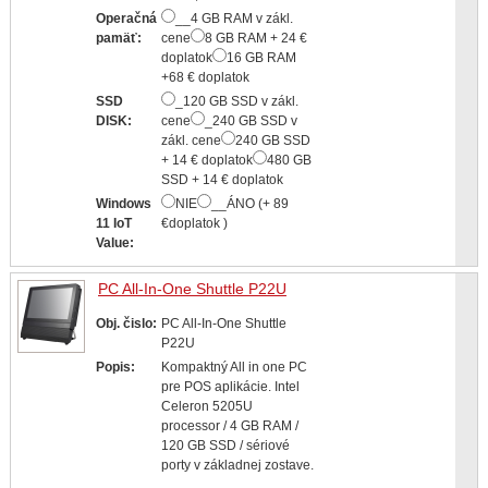
Operačná
__4 GB RAM v zákl.
pamäť:
cene
8 GB RAM + 24 €
doplatok
16 GB RAM
+68 € doplatok
SSD
_120 GB SSD v zákl.
DISK:
cene
_240 GB SSD v
zákl. cene
240 GB SSD
+ 14 € doplatok
480 GB
SSD + 14 € doplatok
Windows
NIE
__ÁNO (+ 89
11 IoT
€doplatok )
Value:
PC All-In-One Shuttle P22U
Obj. čislo:
PC All-In-One Shuttle
P22U
Popis:
Kompaktný All in one PC
pre POS aplikácie. Intel
Celeron 5205U
processor / 4 GB RAM /
120 GB SSD / sériové
porty v základnej zostave.