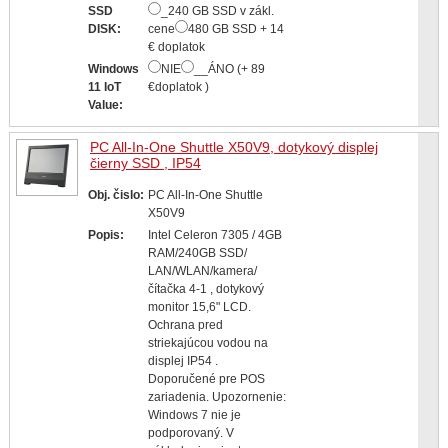
SSD
_240 GB SSD v zákl.
DISK:
cene
480 GB SSD + 14
€ doplatok
Windows
NIE
__ÁNO (+ 89
11 IoT
€doplatok )
Value:
PC All-In-One Shuttle X50V9, dotykový displej
čierny SSD , IP54
Obj. čislo:
PC All-In-One Shuttle
X50V9
Popis:
Intel Celeron 7305 / 4GB
RAM/240GB SSD/
LAN/WLAN/kamera/
čítačka 4-1 , dotykový
monitor 15,6" LCD.
Ochrana pred
striekajúcou vodou na
displej IP54 .
Doporučené pre POS
zariadenia. Upozornenie:
Windows 7 nie je
podporovaný. V