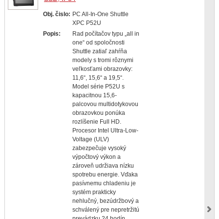
Obj. čislo:
PC All-In-One Shuttle
XPC P52U
Popis:
Rad počítačov typu „all in
one“ od spoločnosti
Shuttle zatiaľ zahŕňa
modely s tromi rôznymi
veľkosťami obrazovky:
11,6“, 15,6“ a 19,5“.
Model série P52U s
kapacitnou 15,6-
palcovou multidotykovou
obrazovkou ponúka
rozlíšenie Full HD.
Procesor Intel Ultra-Low-
Voltage (ULV)
zabezpečuje vysoký
výpočtový výkon a
zároveň udržiava nízku
spotrebu energie. Vďaka
pasívnemu chladeniu je
systém prakticky
nehlučný, bezúdržbový a
schválený pre nepretržitú
prevádzku 24 hodín