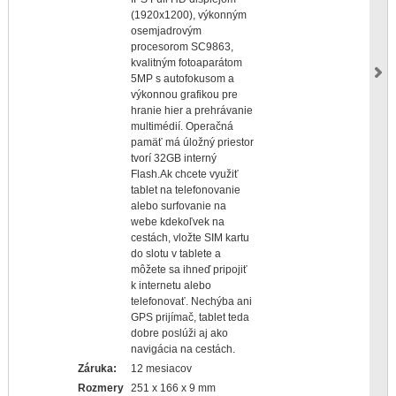
(1920x1200), výkonným
osemjadrovým
procesorom SC9863,
kvalitným fotoaparátom
5MP s autofokusom a
výkonnou grafikou pre
hranie hier a prehrávanie
multimédií. Operačná
pamäť má úložný priestor
tvorí 32GB interný
Flash.Ak chcete využiť
tablet na telefonovanie
alebo surfovanie na
webe kdekoľvek na
cestách, vložte SIM kartu
do slotu v tablete a
môžete sa ihneď pripojiť
k internetu alebo
telefonovať. Nechýba ani
GPS prijímač, tablet teda
dobre poslúži aj ako
navigácia na cestách.
Záruka:
12 mesiacov
Rozmery
251 x 166 x 9 mm