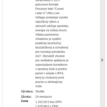
obrazovkou v 19,5-
palcovom formáte.
Procesor Intel "Comet
Lake-U" Ultra-Low-
Voltage poskytuje vysoký
výpočtový výkon a
zároveň udržuje spotrebu
energie na nízkej úrovni.
Vďaka pasívnemu
chladeniu je systém
prakticky bezhlučný,
bezúdržbový a schválený
pre nonstop prevádzku
24/7. Obzvlášť vhodné
pre vertikálne aplikácie je
usporiadanie konektorov
v spodnej časti a predný
panel v súlade s IP54,
ktorý je chránený proti
prachu a striekajúcej
vode.
Výrobca:
Shuttle
Záruka:
24 mesiacov
Cena
1 162,50 € bez DPH
1 429,88 € s DPH