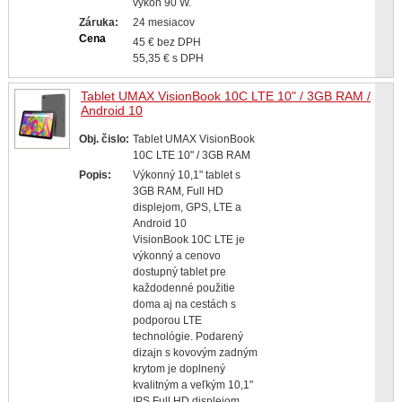
výkon 90 W.
Záruka:
24 mesiacov
Cena
45 € bez DPH
55,35 € s DPH
Tablet UMAX VisionBook 10C LTE 10" / 3GB RAM /
Android 10
Obj. čislo:
Tablet UMAX VisionBook
10C LTE 10" / 3GB RAM
Popis:
Výkonný 10,1" tablet s
3GB RAM, Full HD
displejom, GPS, LTE a
Android 10
VisionBook 10C LTE je
výkonný a cenovo
dostupný tablet pre
každodenné použitie
doma aj na cestách s
podporou LTE
technológie. Podarený
dizajn s kovovým zadným
krytom je doplnený
kvalitným a veľkým 10,1"
IPS Full HD displejom