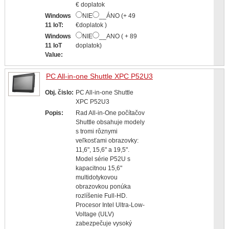
€ doplatok
Windows
NIE
__ÁNO (+ 49
11 IoT:
€doplatok )
Windows
NIE
__ANO ( + 89
11 IoT
doplatok)
Value:
PC All-in-one Shuttle XPC P52U3
Obj. čislo:
PC All-in-one Shuttle
XPC P52U3
Popis:
Rad All-in-One počítačov
Shuttle obsahuje modely
s tromi rôznymi
veľkosťami obrazovky:
11,6", 15,6" a 19,5".
Model série P52U s
kapacitnou 15,6"
multidotykovou
obrazovkou ponúka
rozlíšenie Full-HD.
Procesor Intel Ultra-Low-
Voltage (ULV)
zabezpečuje vysoký