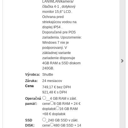
LAN/WLAN/kamera/
čítačka 4-1 , dotykový
monitor 15,6" LCD.
Ochrana pred
striekajúcou vodou na
displej IP54 .
Doporučené pre POS
zariadenia. Upozornenie:
Windows 7 nie je
podporovaný. V
základnej variante
zariadenie disponuje
4GB RAM a SSD diskom
240GB.
Výrobca:
Shuttle
Záruka:
24 mesiacov
Cena
749,17 € bez DPH
921,48 € s DPH
Operačná
__4 GB RAM v zákl.
pamäť:
cene
8 GB RAM + 24 €
doplatok
16 GB RAM
+68 € doplatok
SSD
_240 GB SSD v zákl.
DISK:
cene
480 GB SSD + 14