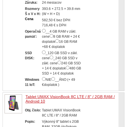
Záruka:
24 mesiacov
Rozmery
393.6 × 272.5 × 39.8 mm
Š x V x H:
(W × H × D)
Cena
582,50 € bez DPH
716,48 € s DPH
Operačná
__4 GB RAM v zákl.
pamäť:
cene
8 GB RAM + 24 €
doplatok
16 GB RAM
+68 € doplatok
SSD
_120 GB SSD v zákl.
DISK:
cene
_240 GB SSD v
zákl. cene
240 GB SSD
+ 14 € doplatok
480 GB
SSD + 14 € doplatok
Windows
NIE
__ÁNO (+ 49
11 IoT:
€doplatok )
Tablet UMAX VisionBook 8C LTE / 8" / 2GB RAM /
Android 10
Obj. čislo:
Tablet UMAX VisionBook
8C LTE / 8" / 2GB RAM
Popis:
Výkonný 8" tablet s 2GB
RAM, 32GB úložiskom,