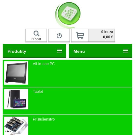
Prihlásiť
0 ks za
0,00 €
Hľadať
Produkty
Menu
All-in-one PC
Tablet
Príslušenstvo