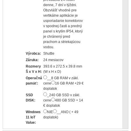
denne, 7 dní v týždni.
Obzvlášť vhodné pre
vertikálne aplikácie je
usporiadanie konektorov
v spodnej časti a predný
panel s krytím IP54, ktorý
je chránený pred
prachom a striekajúcou
vodou.
Výrobca:
Shuttle
Záruka:
24 mesiacov
Rozmery
393.6 x 272.5 x 39.8 mm
Š x V x H:
(W x H x D)
Operačná
__8 GB RAM v zákl.
pamäť:
cene
16 GB RAM +29 €
doplatok
SSD
_240 GB SSD v zákl.
DISK:
cene
480 GB SSD + 14
€ doplatok
Windows
NIE
__ANO ( + 49
11 IoT
doplatok)
Value: