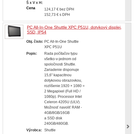
Š x V x H:
Cena
124,17 € bez DPH
152,73 € s DPH
PC All-In-One Shuttle XPC P51U, dotykový displej,
SSD, IP54
Obj. čislo:
PC All-In-One Shuttle
XPC P51U
Popis:
Rada počítačov typu
všetko-v-jednom od
spoločnosti Shuttle.
Zariadenie disponuje
15,6" kapacitnou
dotykovou obrazovkou,
rozlíšenie:1920 × 1080 =
2 Megapixel (Full HD /
1080p). Processor Intel
Celeron 4205U (ULV).
Možnosť navoliť RAM -
4GB/8GB/16GB
a SSD disk
240GB/480GB.
Výrobca:
Shuttle