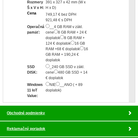
Rozmery
391 x 327 x 42 mm (W x
Š x V x H:
H x D)
Cena
749,17 € bez DPH
921,48 € s DPH
Operačná
__4 GB RAM v zákl.
pamäť:
cene
8 GB RAM + 24 €
doplatok
8 GB RAM +
124 € doplatok
16 GB
RAM +68 € doplatok
16
GB RAM + 190,24 €
doplatok
SSD
_240 GB SSD v zákl.
DISK:
cene
480 GB SSD + 14
€ doplatok
Windows
NIE
__ANO ( + 89
11 IoT
doplatok)
Value:
Obchodné podmienky
Reklamačný poriadok