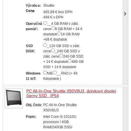
Výrobca:
Shuttle
Cena
405,69 € bez DPH
499 € s DPH
Operačná
__4 GB RAM v zákl.
pamäť:
cene
8 GB RAM + 34 €
doplatok
16 GB RAM
+68 € doplatok
SSD
_120 GB SSD v zákl.
DISK:
cene
_240 GB SSD v
zákl. cene
240 GB SSD
+ 14 € doplatok
480 GB
SSD + 14 € doplatok
Windows
NIE
__ÁNO (+ 49
11 IoT:
€doplatok )
PC All-In-One Shuttle X50V8U3, dotykový displej
čierny SSD , IP54
Obj. čislo:
PC All-In-One Shuttle
X50V8U3
Popis:
Intel Core i3-10110U
processor / 4GB
RAM/240GB SSD/