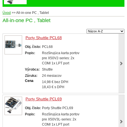
Úvod
>>
All-in-one PC , Tablet
All-in-one PC , Tablet
Porty Shuttle PCL68
Obj. čislo:
PCL68
Popis:
Rozširujúca karta portov
pre X50V2-series: 2x
COM/ 1x LPT port
Výrobca:
Shuttle
Záruka:
24 mesiacov
Cena
14,98 € bez DPH
18,43 € s DPH
Porty Shuttle PCL69
Obj. čislo:
Porty Shuttle PCL69
Popis:
Rozširujúca karta portov
pre X50V3L-series: 2x
COM/ 1x LPT port