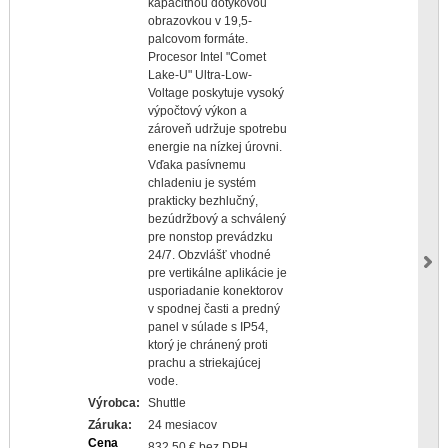
kapacitnou dotykovou
obrazovkou v 19,5-
palcovom formáte.
Procesor Intel "Comet
Lake-U" Ultra-Low-
Voltage poskytuje vysoký
výpočtový výkon a
zároveň udržuje spotrebu
energie na nízkej úrovni.
Vďaka pasívnemu
chladeniu je systém
prakticky bezhlučný,
bezúdržbový a schválený
pre nonstop prevádzku
24/7. Obzvlášť vhodné
pre vertikálne aplikácie je
usporiadanie konektorov
v spodnej časti a predný
panel v súlade s IP54,
ktorý je chránený proti
prachu a striekajúcej
vode.
Výrobca:
Shuttle
Záruka:
24 mesiacov
Cena
832,50 € bez DPH