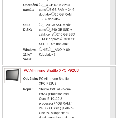
Operačná
__4 GB RAM v zákl.
pamäť:
cene
8 GB RAM + 24 €
doplatok
16 GB RAM
+68 € doplatok
SSD
_120 GB SSD v zákl.
DISK:
cene
_240 GB SSD v
zákl. cene
240 GB SSD
+ 14 € doplatok
480 GB
SSD + 14 € doplatok
Windows
NIE
__ÁNO (+ 89
11 IoT
€doplatok )
Value:
PC All-in-one Shuttle XPC P92U3
Obj. čislo:
PC All-in-one Shuttle
XPC P92U3
Popis:
Shuttle XPC all-in-one
P92U (Procesor Intel
Core i3-10110U
processor / 4GB RAM /
240 GBB SSD ) je All-in-
One PC s kapacitnou
dotykovou obrazovkou v