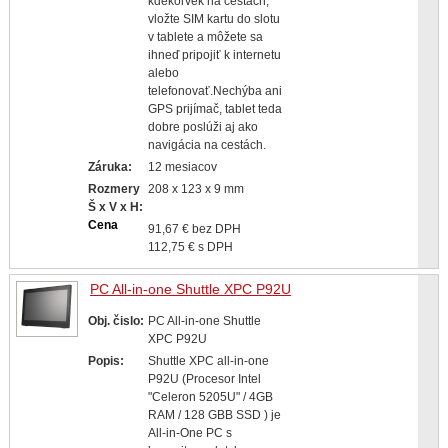
kdekoľvek na cestách,
vložte SIM kartu do slotu
v tablete a môžete sa
ihneď pripojiť k internetu
alebo
telefonovať.Nechýba ani
GPS prijímač, tablet teda
dobre poslúži aj ako
navigácia na cestách.
Záruka:
12 mesiacov
Rozmery
208 x 123 x 9 mm
Š x V x H:
Cena
91,67 € bez DPH
112,75 € s DPH
PC All-in-one Shuttle XPC P92U
Obj. čislo:
PC All-in-one Shuttle
XPC P92U
Popis:
Shuttle XPC all-in-one
P92U (Procesor Intel
"Celeron 5205U" / 4GB
RAM / 128 GBB SSD ) je
All-in-One PC s