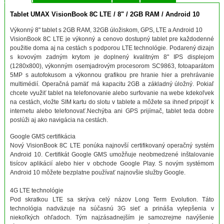
Tablet UMAX VisionBook 8C LTE / 8" / 2GB RAM / Android 10
Výkonný 8" tablet s 2GB RAM, 32GB úložiskom, GPS, LTE a Android 10
VisionBook 8C LTE je výkonný a cenovo dostupný tablet pre každodenné
použitie doma aj na cestách s podporou LTE technológie. Podarený dizajn
s kovovým zadným krytom je doplnený kvalitným 8" IPS displejom
(1280x800), výkonným osemjadrovým procesorom SC9863, fotoaparátom
5MP s autofokusom a výkonnou grafikou pre hranie hier a prehrávanie
multimédií. Operačná pamäť má kapacitu 2GB a základný úložný. Pokiaľ
chcete využiť tablet na telefonovanie alebo surfovanie na webe kdekoľvek
na cestách, vložte SIM kartu do slotu v tablete a môžete sa ihneď pripojiť k
internetu alebo telefonovať.Nechýba ani GPS prijímač, tablet teda dobre
poslúži aj ako navigácia na cestách.
Google GMS certifikácia
Nový VisionBook 8C LTE ponúka najnovší certifikovaný operačný systém
Android 10. Certifikát Google GMS umožňuje neobmedzené inštalovanie
tisícov aplikácií alebo hier v obchode Google Play. S novým systémom
Android 10 môžete bezplatne používať najnovšie služby Google.
4G LTE technológie
Pod skratkou LTE sa skrýva celý názov Long Term Evolution. Táto
technológia nadväzuje na súčasnú 3G sieť a prináša vylepšenia v
niekoľkých ohľadoch. Tým najzásadnejším je samozrejme navýšenie