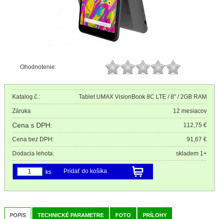
Ohodnotenie:
Katalog.č.:
Tablet UMAX VisionBook 8C LTE / 8" / 2GB RAM
Záruka
12 mesiacov
Cena s DPH:
112,75 €
Cena bez DPH:
91,67 €
Dodacia lehota:
skladem 1+
Pridať do košíka
ks
POPIS
TECHNICKÉ PARAMETRE
FOTO
PRÍLOHY