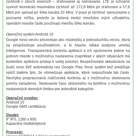
rýchlosti v oboch smeroch – sťahovanie aj nahrávanie. LTE je schopné
vyvinúť teoretickú maximálnu rýchlosť až 172,8 Mb/s pri sťahovaní a 57,6
Mb/s pre upload pri šírke kanála 20 MHz. V praxi je rýchlosť samozrejme o
poznanie nižšia, pretože je delená medzi množstvo iných užívateľov,
operátori navyše často používajú menšiu šírku kanálu.
Operačný systém Android 10
Google novú verziu prezentuje ako múdrejšiu a jednoduchšiu verziu, ktorá
sa prispôsobuje používateľom, a to hlavne vďaka podpore umelej
inteligencie. Transparentná kontrola aplikácií a ich oprávnenie pekne na
jednom mieste s možnosťou nastavenia (napríklad v akých situáciách má
konkrétne aplikácie prístup k vašej polohe). Bezpečnostné aktualizácie sa
budú novo šíriť automaticky cez Google Play. Nový systém tiež predlžuje
výdrž batérie tým, že obmedzuje aplikácie, ktoré nepoužívate tak často.
Nechýba prepracovaná rodičovská kontrola aj s možnosťou sledovania
polohy zariadenia. Sledovanie času stráveného na telefóne s možnosťou
nastavených denných limitov pre jednotlivé kategórie.
Operačný systém:
Android 10
Google GMS certifikácia
Displej:
8" IPS, 1280 x 800
Kapacitný multidotykový
Procesor: