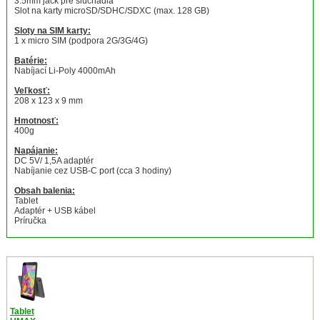
3.5mm jack pre slúchadlá
Slot na karty microSD/SDHC/SDXC (max. 128 GB)
Sloty na SIM karty:
1 x micro SIM (podpora 2G/3G/4G)
Batérie:
Nabíjací Li-Poly 4000mAh
Veľkosť:
208 x 123 x 9 mm
Hmotnosť:
400g
Napájanie:
DC 5V/ 1,5A adaptér
Nabíjanie cez USB-C port (cca 3 hodiny)
Obsah balenia:
Tablet
Adaptér + USB kábel
Príručka
Tablet