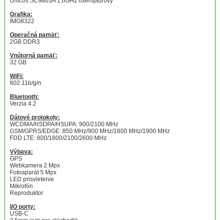
Unicos SC9863A 1,6GHz osemjadrový
Grafika:
IMG8322
Operačná pamäť:
2GB DDR3
Vnútorná pamäť:
32 GB
WiFi:
802.11b/g/n
Bluetooth:
Verzia 4.2
Dátové protokoly:
WCDMA/HSDPA/HSUPA: 900/2100 MHz
GSM/GPRS/EDGE: 850 MHz/900 MHz/1800 MHz/1900 MHz
FDD LTE: 800/1800/2100/2600 MHz
Výbava:
GPS
Webkamera 2 Mpx
Fotoaparát 5 Mpx
LED prisvietenie
Mikrofón
Reproduktor
I/O porty:
USB-C