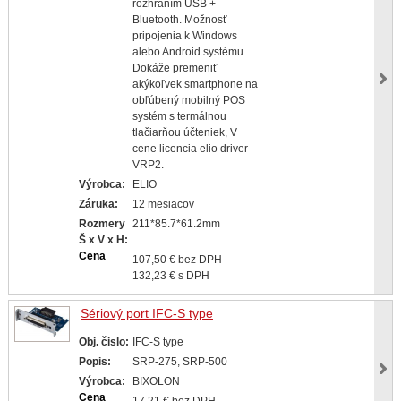
rozhraním USB +
Bluetooth. Možnosť
pripojenia k Windows
alebo Android systému.
Dokáže premeniť
akýkoľvek smartphone na
obľúbený mobilný POS
systém s termálnou
tlačiarňou účteniek, V
cene licencia elio driver
VRP2.
Výrobca:
ELIO
Záruka:
12 mesiacov
Rozmery
211*85.7*61.2mm
Š x V x H:
Cena
107,50 € bez DPH
132,23 € s DPH
Sériový port IFC-S type
Obj. čislo:
IFC-S type
Popis:
SRP-275, SRP-500
Výrobca:
BIXOLON
Cena
17,21 € bez DPH