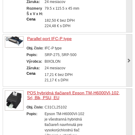
Záruka:
24 mesiacov
Rozmery
79.5 x 115.5 x 45 mm
Š x V x H:
Cena
182,50 € bez DPH
224,48 € s DPH
Parallel port IFC-P type
Obj. čislo:
IFC-P type
Popis:
SRP-275, SRP-500
Výrobca:
BIXOLON
Záruka:
24 mesiacov
Cena
17,21 € bez DPH
21,17 € s DPH
POS hybridná tlačiareň Epson TM-H6000VI-102,
Srl, Blk, PSU, EU
Obj. čislo:
C31CL25102
Popis:
Epson TM-H6000VI-102
je všestranná hybridná
tlačiareň navrhnutá pre
vysokorýchlostnú tlač