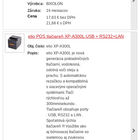
Výrobca:
BIXOLON
Záruka:
24 mesiacov
Cena
17,63 € bez DPH
21,68 € s DPH
elio POS tlačiareň XP-A300L USB + RS232+LAN
Obj. čislo:
elio XP-A300L
Popis:
elio XP-A300L je nová
generácia pokladničných
tlačiarní, vodotesná,
odolná voči oleju a
prachu. S automatickou
rezačkou a kompatibilná
s viacerými operačnými
systémami.Tlačí
rýchlosťou až
300mm/sekundu .
Tlačiareň obsahuje porty
: USB, RS232 a LAN .
Spoľahlivá rýchla
tlačiareň !!! Využitie ako
aj bónovacej tlačiarne so
svetelnou aj zvukovou