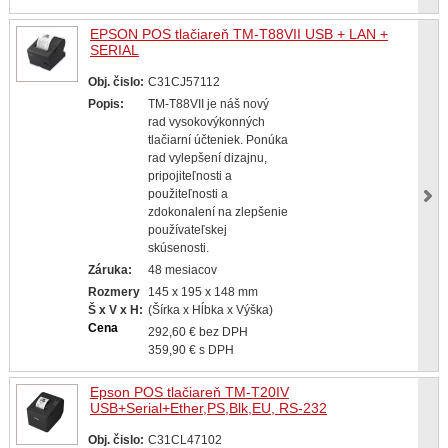
EPSON POS tlačiareň TM-T88VII USB + LAN +
SERIAL
Obj. čislo:
C31CJ57112
Popis:
TM-T88VII je náš nový
rad vysokovýkonných
tlačiarní účteniek. Ponúka
rad vylepšení dizajnu,
pripojiteľnosti a
použiteľnosti a
zdokonalení na zlepšenie
používateľskej
skúsenosti.
Záruka:
48 mesiacov
Rozmery
145 x 195 x 148 mm
Š x V x H:
(Šírka x Hĺbka x Výška)
Cena
292,60 € bez DPH
359,90 € s DPH
Epson POS tlačiareň TM-T20IV
USB+Serial+Ether,PS,Blk,EU, RS-232
Obj. čislo:
C31CL47102