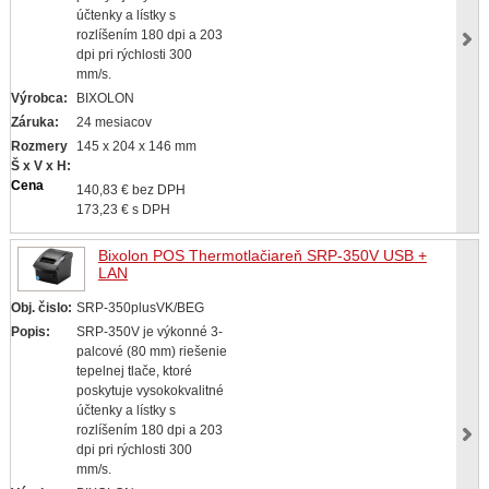
účtenky a lístky s
rozlíšením 180 dpi a 203
dpi pri rýchlosti 300
mm/s.
Výrobca:
BIXOLON
Záruka:
24 mesiacov
Rozmery
145 x 204 x 146 mm
Š x V x H:
Cena
140,83 € bez DPH
173,23 € s DPH
Bixolon POS Thermotlačiareň SRP-350V USB +
LAN
Obj. čislo:
SRP-350plusVK/BEG
Popis:
SRP-350V je výkonné 3-
palcové (80 mm) riešenie
tepelnej tlače, ktoré
poskytuje vysokokvalitné
účtenky a lístky s
rozlíšením 180 dpi a 203
dpi pri rýchlosti 300
mm/s.