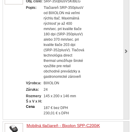
Obj. čislo:
SRP-350plusVSK/BEG
Popis:
Tlačiareň SRP-350plusV
od BIXOLON má veľmi
rýchlu tlač. Maximálná
rýchlosť je až 400
mm/sec. pri kvalite tlače
180 dpi (SRP-350plusV)
alebo 370 mm/sec. pri
kvalite tlače 203 dpi
(SRP-352plusV). Tlačová
technológia direct
thermal umožňuje široké
využitie pre retail
obchodné prevádzky a
gastronomické zároveň
Výrobca:
BIXOLON
Záruka:
24
Rozmery
145 x 200 x 146 mm
Š x V x H:
Cena
187 € bez DPH
230,01 € s DPH
Mobilná tlačiareň - Bixolon SPP-C200iK