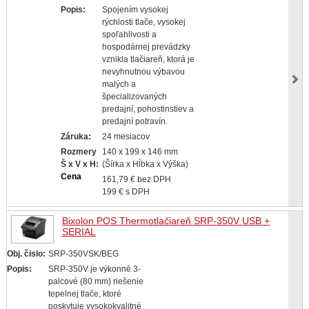
Popis:
Spojením vysokej
rýchlosti tlače, vysokej
spoľahlivosti a
hospodárnej prevádzky
vznikla tlačiareň, ktorá je
nevyhnutnou výbavou
malých a
špecializovaných
predajní, pohostinstiev a
predajní potravín.
Záruka:
24 mesiacov
Rozmery
140 x 199 x 146 mm
Š x V x H:
(Šírka x Hĺbka x Výška)
Cena
161,79 € bez DPH
199 € s DPH
Bixolon POS Thermotlačiareň SRP-350V USB +
SERIAL
Obj. čislo:
SRP-350VSK/BEG
Popis:
SRP-350V je výkonné 3-
palcové (80 mm) riešenie
tepelnej tlače, ktoré
poskytuje vysokokvalitné