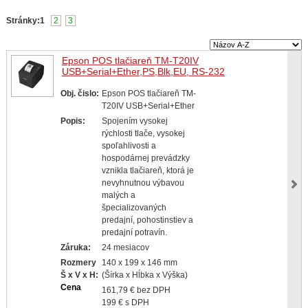
Stránky:
1
2
3
Epson POS tlačiareň TM-T20IV
USB+Serial+Ether,PS,Blk,EU, RS-232
Obj. čislo:
Epson POS tlačiareň TM-
T20IV USB+Serial+Ether
Popis:
Spojením vysokej
rýchlosti tlače, vysokej
spoľahlivosti a
hospodárnej prevádzky
vznikla tlačiareň, ktorá je
nevyhnutnou výbavou
malých a
špecializovaných
predajní, pohostinstiev a
predajní potravín.
Záruka:
24 mesiacov
Rozmery
140 x 199 x 146 mm
Š x V x H:
(Šírka x Hĺbka x Výška)
Cena
161,79 € bez DPH
199 € s DPH