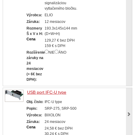
signalizáciou
vytlačeného bločku.
Výrobca:
ELIO
Záruka:
12 mesiacov
Rozmery
193.3x145x144 mm
Š x V x H:
(D×W×H)
Cena
129,27 € bez DPH
159 € s DPH
Rozšírenie
NIE
ÁNO
záruky na
24
mesiacov
(+ 6€ bez
DPH):
USB port IFC-U type
Obj. čislo:
IFC-U type
Popis:
SRP-275, SRP-500
Výrobca:
BIXOLON
Záruka:
24 mesiacov
Cena
24,58 € bez DPH
30,24 € s DPH