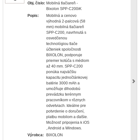
Obj. čislo:
Mobilná tlačiareň -
Bixolon SPP-C200iK
Popis:
Mobilná a cenovo
výhodná 2-palcová (58
mm) mobilná tlačiareň
SPP-C200, navrhnutá s
osvedčenou
technológiou tlače
účteniek spoločnosti
BIXOLON, podporuje
priemer kotúča s médiom
až 40 mm. SPP-C200
ponúka najväčšiu
kapacitu jednočlánkovej
batérie 3000 mAh a
umožňuje dlhodobú
prevádzku terénnym
pracovníkom v rôznych
odvetviach. Ideálne pre
potvrdenie o doručení,
platbu mobilom a ďalšie.
Možnosť pripojenia k iOS
, Android a Windows.
Výrobca:
BIXOLON