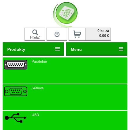
Prihlásiť
0 ks za
0,00 €
Hľadať
Produkty
Menu
Paralelné
Sériové
USB