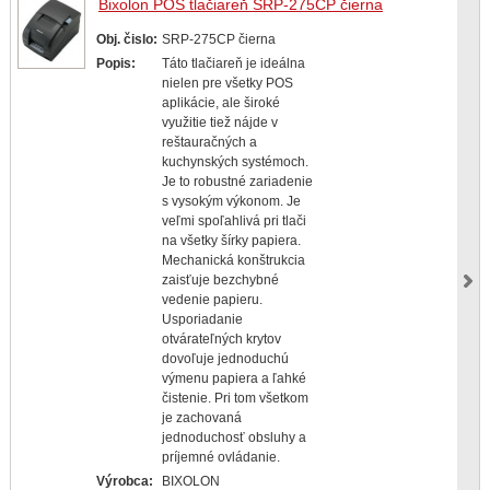
Bixolon POS tlačiareň SRP-275CP čierna
Obj. čislo:
SRP-275CP čierna
Popis:
Táto tlačiareň je ideálna
nielen pre všetky POS
aplikácie, ale široké
využitie tiež nájde v
reštauračných a
kuchynských systémoch.
Je to robustné zariadenie
s vysokým výkonom. Je
veľmi spoľahlivá pri tlači
na všetky šírky papiera.
Mechanická konštrukcia
zaisťuje bezchybné
vedenie papieru.
Usporiadanie
otvárateľných krytov
dovoľuje jednoduchú
výmenu papiera a ľahké
čistenie. Pri tom všetkom
je zachovaná
jednoduchosť obsluhy a
príjemné ovládanie.
Výrobca:
BIXOLON