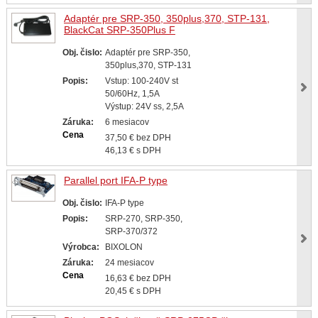
Adaptér pre SRP-350, 350plus,370, STP-131,
BlackCat SRP-350Plus F
Obj. čislo:
Adaptér pre SRP-350,
350plus,370, STP-131
Popis:
Vstup: 100-240V st
50/60Hz, 1,5A
Výstup: 24V ss, 2,5A
Záruka:
6 mesiacov
Cena
37,50 € bez DPH
46,13 € s DPH
Parallel port IFA-P type
Obj. čislo:
IFA-P type
Popis:
SRP-270, SRP-350,
SRP-370/372
Výrobca:
BIXOLON
Záruka:
24 mesiacov
Cena
16,63 € bez DPH
20,45 € s DPH