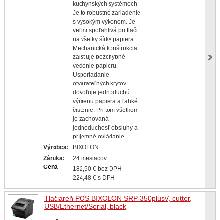
kuchynských systémoch.
Je to robustné zariadenie
s vysokým výkonom. Je
veľmi spoľahlivá pri tlači
na všetky šírky papiera.
Mechanická konštrukcia
zaisťuje bezchybné
vedenie papieru.
Usporiadanie
otvárateľných krytov
dovoľuje jednoduchú
výmenu papiera a ľahké
čistenie. Pri tom všetkom
je zachovaná
jednoduchosť obsluhy a
príjemné ovládanie.
Výrobca:
BIXOLON
Záruka:
24 mesiacov
Cena
182,50 € bez DPH
224,48 € s DPH
Tlačiareň POS BIXOLON SRP-350plusV, cutter,
USB/Ethernet/Serial, black