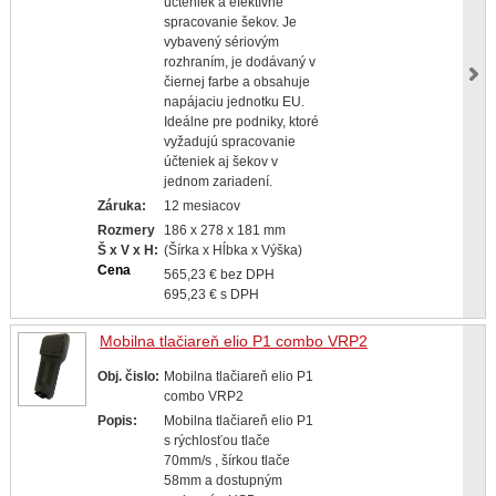
účteniek a efektívne
spracovanie šekov. Je
vybavený sériovým
rozhraním, je dodávaný v
čiernej farbe a obsahuje
napájaciu jednotku EU.
Ideálne pre podniky, ktoré
vyžadujú spracovanie
účteniek aj šekov v
jednom zariadení.
Záruka:
12 mesiacov
Rozmery
186 x 278 x 181 mm
Š x V x H:
(Šírka x Hĺbka x Výška)
Cena
565,23 € bez DPH
695,23 € s DPH
Mobilna tlačiareň elio P1 combo VRP2
Obj. čislo:
Mobilna tlačiareň elio P1
combo VRP2
Popis:
Mobilna tlačiareň elio P1
s rýchlosťou tlače
70mm/s , šírkou tlače
58mm a dostupným