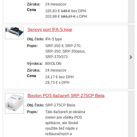
Záruka:
24 mesiacov
Cena
165,83 €
149 €
bez DPH
203,98 €
183,27 €
s DPH
Seriový port IFA-S type
Obj. čislo:
IFA-S type
Popis:
SRP-350 II, SRP-270,
SRP-350, SRP-350plus,
SRP-370/372
Výrobca:
BIXOLON
Záruka:
24 mesiacov
Cena
24,17 € bez DPH
29,73 € s DPH
Bixolon POS tlačiareň SRP-275CP Biela
Obj. čislo:
SRP-275CP Biela
Popis:
Táto tlačiareň je ideálna
nielen pre všetky POS
aplikácie, ale široké
využitie tiež nájde v
reštauračných a