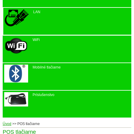
LAN
WiFi
Mobilné tlačiarne
Príslušenstvo
Úvod
>>
POS tlačiarne
POS tlačiarne