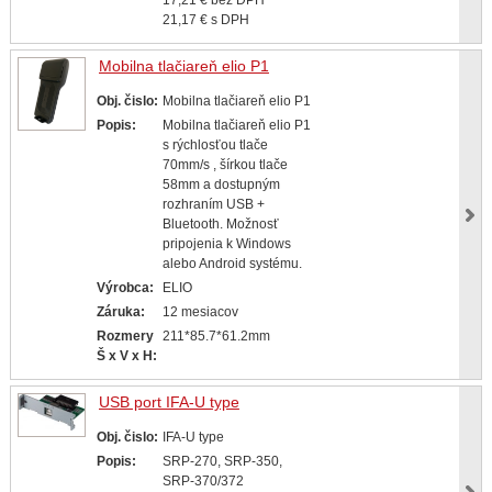
21,17 € s DPH
Mobilna tlačiareň elio P1
Obj. čislo:
Mobilna tlačiareň elio P1
Popis:
Mobilna tlačiareň elio P1
s rýchlosťou tlače
70mm/s , šírkou tlače
58mm a dostupným
rozhraním USB +
Bluetooth. Možnosť
pripojenia k Windows
alebo Android systému.
Výrobca:
ELIO
Záruka:
12 mesiacov
Rozmery
211*85.7*61.2mm
Š x V x H:
USB port IFA-U type
Obj. čislo:
IFA-U type
Popis:
SRP-270, SRP-350,
SRP-370/372