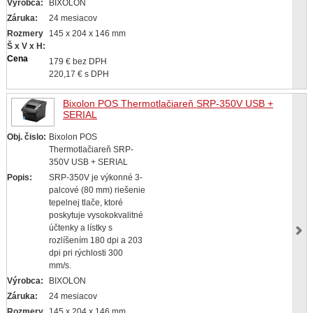
Výrobca:
BIXOLON
Záruka:
24 mesiacov
Rozmery
145 x 204 x 146 mm
Š x V x H:
Cena
179 € bez DPH
220,17 € s DPH
Bixolon POS Thermotlačiareň SRP-350V USB +
SERIAL
Obj. čislo:
Bixolon POS
Thermotlačiareň SRP-
350V USB + SERIAL
Popis:
SRP-350V je výkonné 3-
palcové (80 mm) riešenie
tepelnej tlače, ktoré
poskytuje vysokokvalitné
účtenky a lístky s
rozlíšením 180 dpi a 203
dpi pri rýchlosti 300
mm/s.
Výrobca:
BIXOLON
Záruka:
24 mesiacov
Rozmery
145 x 204 x 146 mm