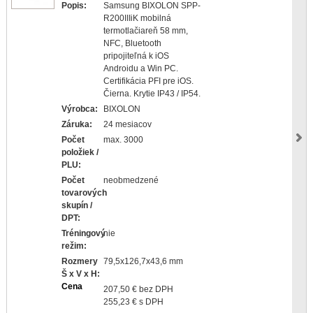
Popis:
Samsung BIXOLON SPP-
R200IIIiK mobilná
termotlačiareň 58 mm,
NFC, Bluetooth
pripojiteľná k iOS
Androidu a Win PC.
Certifikácia PFI pre iOS.
Čierna. Krytie IP43 / IP54.
Výrobca:
BIXOLON
Záruka:
24 mesiacov
Počet
max. 3000
položiek /
PLU:
Počet
neobmedzené
tovarových
skupín /
DPT:
Tréningový
nie
režim:
Rozmery
79,5x126,7x43,6 mm
Š x V x H:
Cena
207,50 € bez DPH
255,23 € s DPH