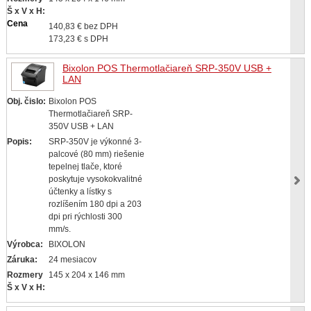
Š x V x H:
Cena
140,83 € bez DPH
173,23 € s DPH
Bixolon POS Thermotlačiareň SRP-350V USB +
LAN
Obj. čislo:
Bixolon POS
Thermotlačiareň SRP-
350V USB + LAN
Popis:
SRP-350V je výkonné 3-
palcové (80 mm) riešenie
tepelnej tlače, ktoré
poskytuje vysokokvalitné
účtenky a lístky s
rozlíšením 180 dpi a 203
dpi pri rýchlosti 300
mm/s.
Výrobca:
BIXOLON
Záruka:
24 mesiacov
Rozmery
145 x 204 x 146 mm
Š x V x H: