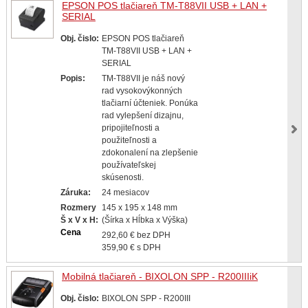
EPSON POS tlačiareň TM-T88VII USB + LAN +
SERIAL
Obj. čislo:
EPSON POS tlačiareň
TM-T88VII USB + LAN +
SERIAL
Popis:
TM-T88VII je náš nový
rad vysokovýkonných
tlačiarní účteniek. Ponúka
rad vylepšení dizajnu,
pripojiteľnosti a
použiteľnosti a
zdokonalení na zlepšenie
používateľskej
skúsenosti.
Záruka:
24 mesiacov
Rozmery
145 x 195 x 148 mm
Š x V x H:
(Šírka x Hĺbka x Výška)
Cena
292,60 € bez DPH
359,90 € s DPH
Mobilná tlačiareň - BIXOLON SPP - R200IIIiK
Obj. čislo:
BIXOLON SPP - R200III