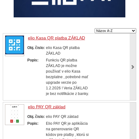
elio Kasa QR platba ZÁKLAD
Obj. čislo:
elio Kasa QR platba
ZÁKLAD
Popis:
Funkciu QR platba
ZÁKLAD je možne
používať v elio Kasa
bezplatne , potrebné mať
upgrade verzie po
1.2.2026 ! Veria ZÁKLAD
je bez notifikácie z banky.
elio PAY QR základ
Obj. čislo:
elio PAY QR základ
Popis:
Elio PAY QR je aplikíácia
na generovanie QR
kódov pre platby , ktorú si