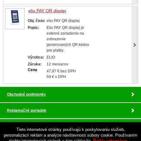
elio PAY QR displej
Obj. čislo:
elio PAY QR displej
Popis:
Elio PAY QR displej je
externé zariadenie na
zobrazenie
generovaných QR kódov
pre platby .
Výrobca:
ELIO
Záruka:
12 mesiacov
Cena
47,97 € bez DPH
59 € s DPH
Obchodné podmienky
Reklamačný poriadok
Možnosti platby a doprava
Tieto internetové stránky používajú k poskytovaniu služieb,
personalizácií reklám a analýze návštevnosti súbory cookie. Používaním
týchto internetových stránok s tým súhlasíte.
Ďalšie informácie