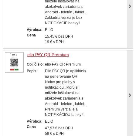
môžete inštalovať na
akékoľvek zariadenia s
Android - telefón , tablet .
Základná verzia je bez
NOTIFIKÁCIE banky !
Výrobca:
ELIO
Cena
15,45 € bez DPH
19 € s DPH
elio PAY QR Premium
Obj. čislo:
elio PAY QR Premium
Popis:
Elio PAY QR je aplikíácia
na generovanie QR
kódov pre platby s
notifikáciou , ktorú si
môžete inštalovať na
akékoľvek zariadenia s
Android - telefón , tablet .
Premium verzia je a
NOTIFIKÁCIOU banky !
Výrobca:
ELIO
Cena
47,97 € bez DPH
59 € s DPH