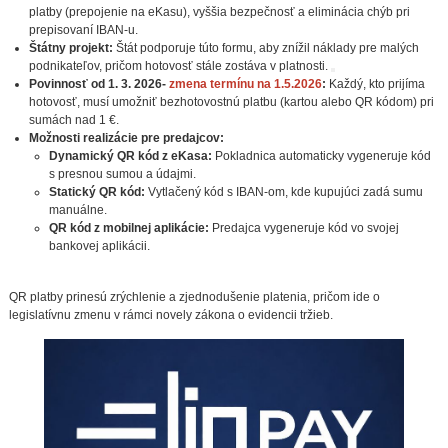
platby (prepojenie na eKasu), vyššia bezpečnosť a eliminácia chýb pri
prepisovaní IBAN-u.
Štátny projekt:
Štát podporuje túto formu, aby znížil náklady pre malých
podnikateľov, pričom hotovosť stále zostáva v platnosti.
Povinnosť od 1. 3. 2026-
zmena termínu na 1.5.2026
:
Každý, kto prijíma
hotovosť, musí umožniť bezhotovostnú platbu (kartou alebo QR kódom) pri
sumách nad 1 €.
Možnosti realizácie pre predajcov:
Dynamický QR kód z eKasa:
Pokladnica automaticky vygeneruje kód
s presnou sumou a údajmi.
Statický QR kód:
Vytlačený kód s IBAN-om, kde kupujúci zadá sumu
manuálne.
QR kód z mobilnej aplikácie:
Predajca vygeneruje kód vo svojej
bankovej aplikácii.
QR platby prinesú zrýchlenie a zjednodušenie platenia, pričom ide o
legislatívnu zmenu v rámci novely zákona o evidencii tržieb.