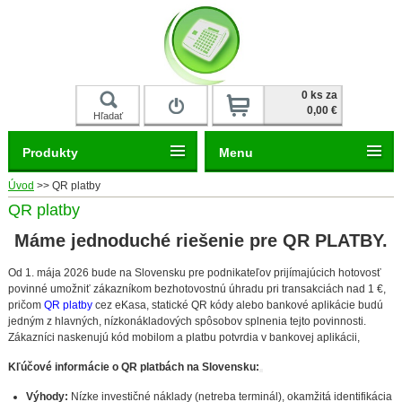
Prihlásiť
0 ks za
0,00 €
Hľadať
Produkty
Menu
Úvod
>>
QR platby
QR platby
Máme jednoduché riešenie pre QR PLATBY.
Od 1. mája 2026 bude na Slovensku pre podnikateľov prijímajúcich hotovosť
povinné umožniť zákazníkom bezhotovostnú úhradu pri transakciách nad 1 €,
pričom
QR platby
cez eKasa, statické QR kódy alebo bankové aplikácie budú
jedným z hlavných, nízkonákladových spôsobov splnenia tejto povinnosti.
Zákazníci naskenujú kód mobilom a platbu potvrdia v bankovej aplikácii,
Kľúčové informácie o QR platbách na Slovensku:
Výhody:
Nízke investičné náklady (netreba terminál), okamžitá identifikácia