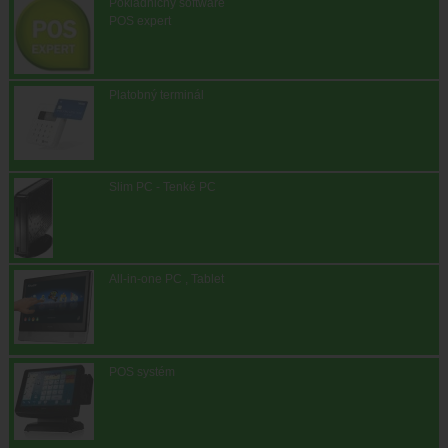
Pokladničný software
POS expert
Platobný terminál
Slim PC - Tenké PC
All-in-one PC , Tablet
POS systém