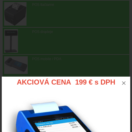
POS tlačiarne
POS displeje
POS mobile / PDA
AKCIOVÁ CENA 199 € s DPH
KIOSK
Hotovostné automaty