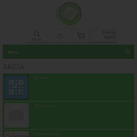
Prihlásiť
0 ks za
0,00 €
Hľadať
Menu
AKCIA
QR platby
Služby eKasa
Pokladne eKasa