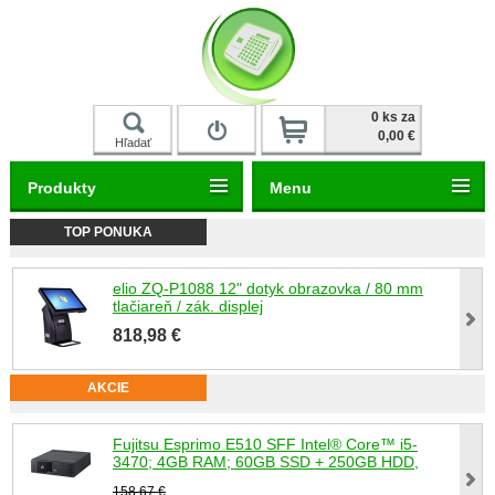
Prihlásiť
0 ks za
0,00 €
Hľadať
Produkty
Menu
TOP PONUKA
elio ZQ-P1088 12" dotyk obrazovka / 80 mm
tlačiareň / zák. displej
818,98 €
AKCIE
Fujitsu Esprimo E510 SFF Intel® Core™ i5-
3470; 4GB RAM; 60GB SSD + 250GB HDD,
158,67 €