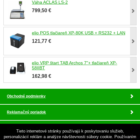
Váha ACLAS LS-2
799,50 €
elio POS tlačiareň XP-80K USB + RS232 + LAN
121,77 €
elio VRP štart TAB Archos 7"+ tlačiareň XP-
58IIBT
162,98 €
Obchodné podmienky
Reklamačný poriadok
Možnosti platby a doprava
Tieto internetové stránky používajú k poskytovaniu služieb,
personalizácií reklám a analýze návštevnosti súbory cookie. Používaním