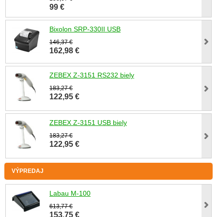
99 €
Bixolon SRP-330II USB
146,37 €
162,98 €
ZEBEX Z-3151 RS232 biely
183,27 €
122,95 €
ZEBEX Z-3151 USB biely
183,27 €
122,95 €
VÝPREDAJ
Labau M-100
613,77 €
153,75 €