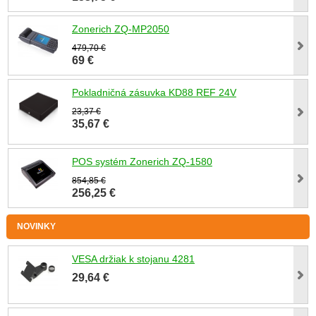
Zonerich ZQ-MP2050
479,70 €
69 €
Pokladničná zásuvka KD88 REF 24V
23,37 €
35,67 €
POS systém Zonerich ZQ-1580
854,85 €
256,25 €
NOVINKY
VESA držiak k stojanu 4281
29,64 €