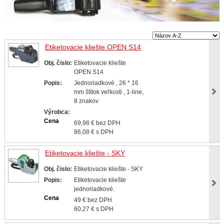
Etiketovacie kliešte OPEN S14
Obj. čislo:
Etiketovacie kliešte
OPEN S14
Popis:
Jednoriadkové , 26 * 16
mm štítok veľkosti , 1-line,
8 znakov
Výrobca:
Cena
69,98 € bez DPH
86,08 € s DPH
Etiketovacie kliešte - SKY
Obj. čislo:
Etiketovacie kliešte - SKY
Popis:
Etiketovacie kliešte
jednoriadkové.
Cena
49 € bez DPH
60,27 € s DPH