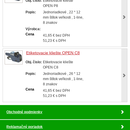
Obj. čislo:
Etiketovacie kliešte
OPEN P8
Popis:
Jednoriadkové , 22 * 12
mm štítok veľkosti , 1-line,
8 znakov
Výrobca:
Cena
41,65 € bez DPH
51,23 € s DPH
Etiketovacie kliešte OPEN C8
Obj. čislo:
Etiketovacie kliešte
OPEN C8
Popis:
Jednoriadkové , 26 * 12
mm štítok veľkosti , 1-line,
8 znakov
Cena
41,65 € bez DPH
51,23 € s DPH
Obchodné podmienky
Reklamačný poriadok