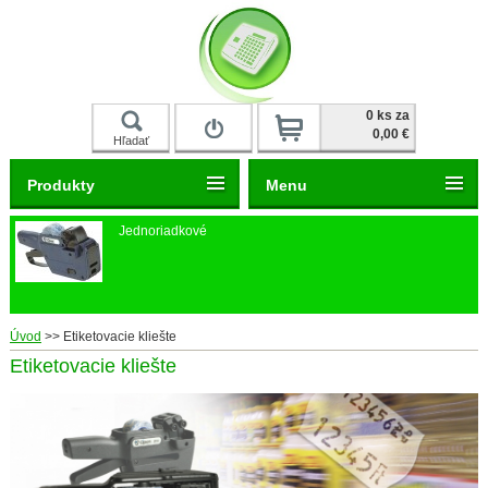
Prihlásiť
0 ks za
0,00 €
Hľadať
Produkty
Menu
Jednoriadkové
Úvod
>>
Etiketovacie kliešte
Etiketovacie kliešte