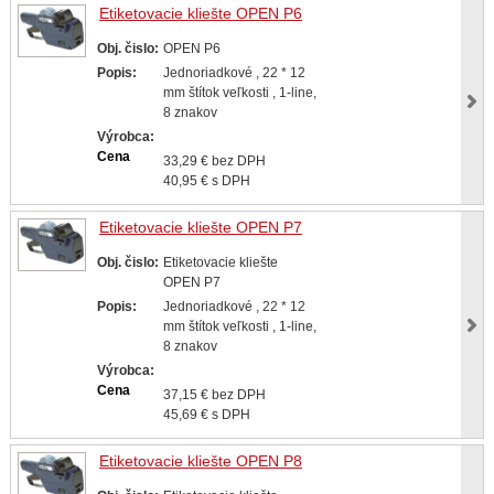
Etiketovacie kliešte OPEN P6
Obj. čislo:
OPEN P6
Popis:
Jednoriadkové , 22 * 12
mm štítok veľkosti , 1-line,
8 znakov
Výrobca:
Cena
33,29 € bez DPH
40,95 € s DPH
Etiketovacie kliešte OPEN P7
Obj. čislo:
Etiketovacie kliešte
OPEN P7
Popis:
Jednoriadkové , 22 * 12
mm štítok veľkosti , 1-line,
8 znakov
Výrobca:
Cena
37,15 € bez DPH
45,69 € s DPH
Etiketovacie kliešte OPEN P8