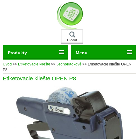
Hľadať
Produkty
Menu
Úvod
>>
Etiketovacie kliešte
>>
Jednoriadkové
>>
Etiketovacie kliešte OPEN
P8
Etiketovacie kliešte OPEN P8