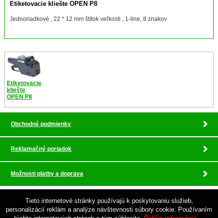
Etiketovacie kliešte OPEN P8
Jednoriadkové , 22 * 12 mm štítok veľkosti , 1-line, 8 znakov
Etiketovacie
kliešte
OPEN P8
Obchodné podmienky
Reklamačný poriadok
Možnosti platby a doprava
Tieto internetové stránky používajú k poskytovaniu služieb,
© 2026 Pokladnicne centrum , profesionalny servis •
tvorba eshopu cez UNIobchod
,
personalizácií reklám a analýze návštevnosti súbory cookie. Používaním
webhosting
spoločnosti
WEBYGROUP