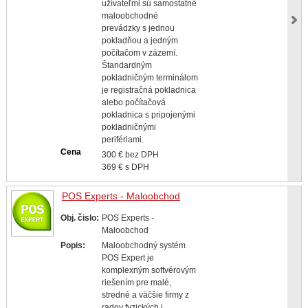
užívateľmi sú samostatné
maloobchodné
prevádzky s jednou
pokladňou a jedným
počítačom v zázemí.
Štandardným
pokladničným terminálom
je registračná pokladnica
alebo počítačová
pokladnica s pripojenými
pokladničnými
perifériami.
Cena
300 € bez DPH
369 € s DPH
POS Experts - Maloobchod
Obj. čislo:
POS Experts -
Maloobchod
Popis:
Maloobchodný systém
POS Expert je
komplexným softvérovým
riešením pre malé,
stredné a väčšie firmy z
radov fyzických i