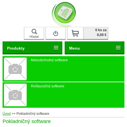
Prihlásiť
0 ks za
0,00 €
Hľadať
Produkty
Menu
Maloobchodný software
Reštauračný software
Úvod
>>
Pokladničný software
Pokladničný software