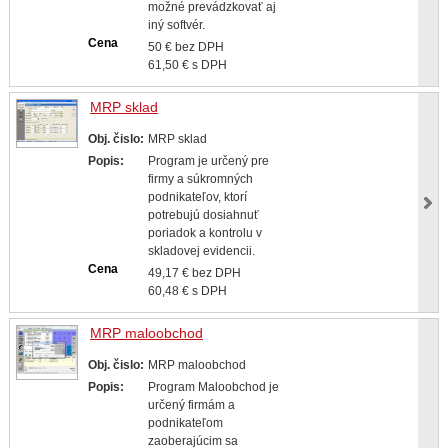
možné prevádzkovať aj
iný softvér.
Cena
50 € bez DPH
61,50 € s DPH
MRP sklad
Obj. čislo:
MRP sklad
Popis:
Program je určený pre
firmy a súkromných
podnikateľov, ktorí
potrebujú dosiahnuť
poriadok a kontrolu v
skladovej evidencii.
Cena
49,17 € bez DPH
60,48 € s DPH
MRP maloobchod
Obj. čislo:
MRP maloobchod
Popis:
Program Maloobchod je
určený firmám a
podnikateľom
zaoberajúcim sa