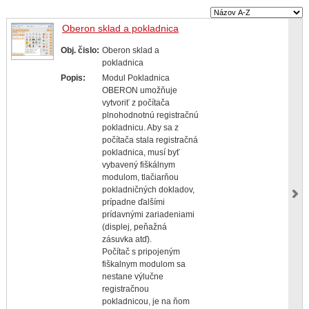
Oberon sklad a pokladnica
Obj. čislo:
Oberon sklad a
pokladnica
Popis:
Modul Pokladnica
OBERON umožňuje
vytvoriť z počítača
plnohodnotnú registračnú
pokladnicu. Aby sa z
počítača stala registračná
pokladnica, musí byť
vybavený fiškálnym
modulom, tlačiarňou
pokladničných dokladov,
prípadne ďalšími
prídavnými zariadeniami
(displej, peňažná
zásuvka atď).
Počítač s pripojeným
fiškalnym modulom sa
nestane výlučne
registračnou
pokladnicou, je na ňom