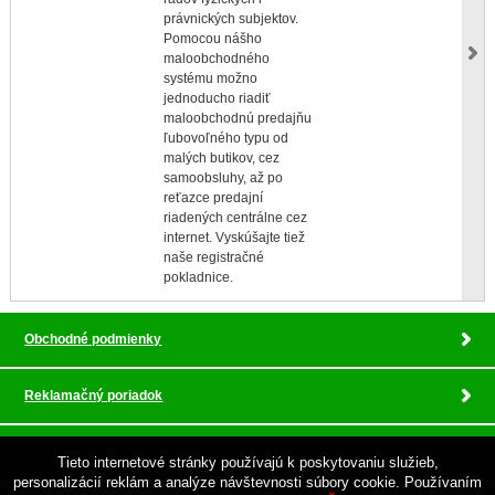
právnických subjektov.
Pomocou nášho
maloobchodného
systému možno
jednoducho riadiť
maloobchodnú predajňu
ľubovoľného typu od
malých butikov, cez
samoobsluhy, až po
reťazce predajní
riadených centrálne cez
internet. Vyskúšajte tiež
naše registračné
pokladnice.
Obchodné podmienky
Reklamačný poriadok
Možnosti platby a doprava
Tieto internetové stránky používajú k poskytovaniu služieb,
personalizácií reklám a analýze návštevnosti súbory cookie. Používaním