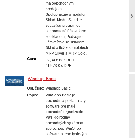
maloobchodným
predajom.
Spolupracuje s modulom
Sklad. Modul Sklad je
súčasťou programov
Jednoduché účtovníctvo
so skladom, Podvojné
účtovníctvo so skladom,
Sklad a tiež v kompletoch
MRP Silver a MRP Gold.
Cena
97,34 € bez DPH
119,73 € s DPH
Winshop Basic
Obj. čislo:
Winshop Basic
Popis:
WinShop Basic je
obchodní a pokladničný
software pre malé
obchodné organizácie.
Patrí do rodiny
obchodných systémov
spoločnosti WinShop
software a jeho typickými