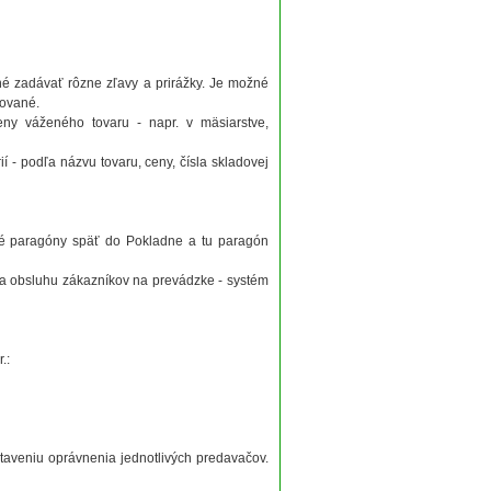
né zadávať rôzne zľavy a prirážky. Je možné
rované.
ny váženého tovaru - napr. v mäsiarstve,
 - podľa názvu tovaru, ceny, čísla skladovej
é paragóny späť do Pokladne a tu paragón
a obsluhu zákazníkov na prevádzke - systém
.:
aveniu oprávnenia jednotlivých predavačov.