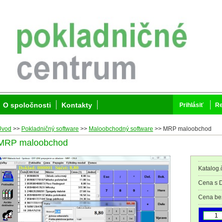
O spoločnosti
Kontakty
Prihlásiť
Re
Úvod
>>
Pokladničný software
>>
Maloobchodný software
>>
MRP maloobchod
MRP maloobchod
Katalog.č
Cena s 
Cena be