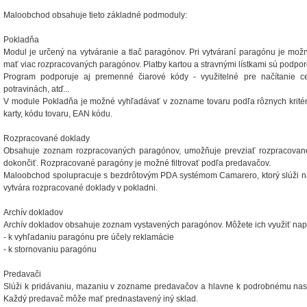
Maloobchod obsahuje tieto základné podmoduly:
Pokladňa
Modul je určený na vytváranie a tlač paragónov. Pri vytváraní paragónu je mož
mať viac rozpracovaných paragónov. Platby kartou a stravnými lístkami sú podpo
Program podporuje aj premenné čiarové kódy - využitelné pre načítanie ce
potravinách, atď...
V module Pokladňa je možné vyhľadávať v zozname tovaru podľa rôznych kritérií
karty, kódu tovaru, EAN kódu.
Rozpracované doklady
Obsahuje zoznam rozpracovaných paragónov, umožňuje prevziať rozpracovan
dokončiť. Rozpracované paragóny je možné filtrovať podľa predavačov.
Maloobchod spolupracuje s bezdrôtovým PDA systémom Camarero, ktorý slúži n
vytvára rozpracované doklady v pokladni.
Archív dokladov
Archív dokladov obsahuje zoznam vystavených paragónov. Môžete ich využiť napr
- k vyhľadaniu paragónu pre účely reklamácie
- k stornovaniu paragónu
Predavači
Slúži k pridávaniu, mazaniu v zozname predavačov a hlavne k podrobnému nast
Každý predavač môže mať prednastavený iný sklad.