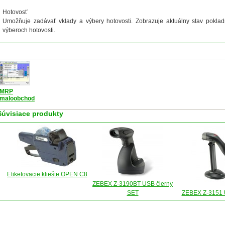
Hotovosť
Umožňuje zadávať vklady a výbery hotovosti. Zobrazuje aktuálny stav poklad
výberoch hotovosti.
MRP
maloobchod
Súvisiace produkty
Etiketovacie kliešte OPEN C8
ZEBEX Z-3190BT USB čierny
SET
ZEBEX Z-3151 