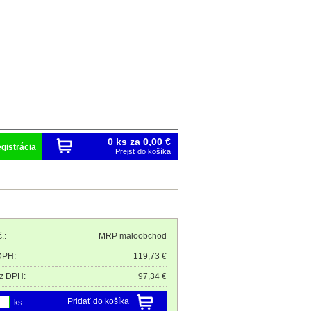
0 ks za
0,00 €
gistrácia
Prejsť do košíka
.:
MRP maloobchod
DPH:
119,73 €
z DPH:
97,34 €
Pridať do košíka
ks