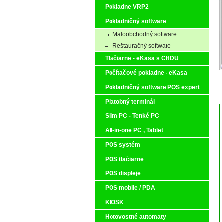
Pokladne VRP2
Pokladničný software
Maloobchodný software
Reštauračný software
Tlačiarne - eKasa s CHDU
Počítačové pokladne - eKasa
Pokladničný software POS expert
Platobný terminál
Slim PC - Tenké PC
All-in-one PC , Tablet
POS systém
POS tlačiarne
POS displeje
POS mobile / PDA
KIOSK
Hotovostné automaty