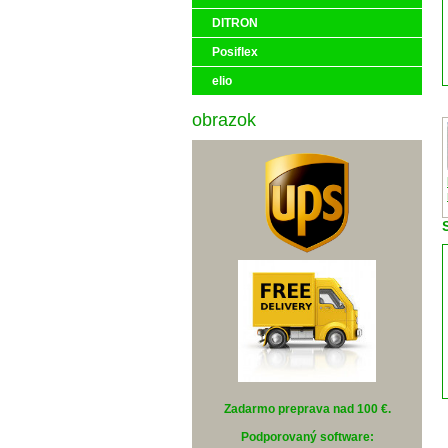
DITRON
Posiflex
elio
obrazok
Zadarmo preprava nad 100 €
.
Podporovaný software: