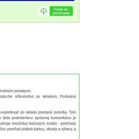
chodným predajom.
oduché účtovníctvo so skladom, Podvojné
 exportovať do skladu predané položky. Tým
ne (kde podmienkou správnej komunikáce je
sahuje množstvo tlačových zostáv - prehľady
v, prehľad platieb kartou, vklady a výbery, a