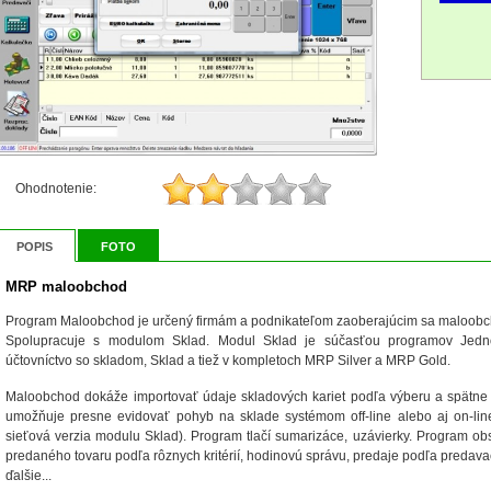
Ohodnotenie:
POPIS
FOTO
MRP maloobchod
Program Maloobchod je určený firmám a podnikateľom zaoberajúcim sa maloob
Spolupracuje s modulom Sklad. Modul Sklad je súčasťou programov Jedn
účtovníctvo so skladom, Sklad a tiež v kompletoch MRP Silver a MRP Gold.
Maloobchod dokáže importovať údaje skladových kariet podľa výberu a spätne
umožňuje presne evidovať pohyb na sklade systémom off-line alebo aj on-li
sieťová verzia modulu Sklad). Program tlačí sumarizáce, uzávierky. Program ob
predaného tovaru podľa rôznych kritérií, hodinovú správu, predaje podľa predavačo
ďalšie...