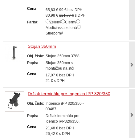
Cena
65,83 €
99 €
bez DPH
80,98 €
121,77 €
s DPH
Farba:
Zelený
Čierny
Medicínska zelená
Strieborný
Stojan 350mm
Obj. čislo:
Stojan 350mm 3788
Popis:
Stojan 350mm s
montážou na stôl
Cena
17,07 € bez DPH
21 € s DPH
Držiak terminálu pre Ingenico IPP 320/350
Obj. čislo:
Ingenico iPP 320/350 -
00487
Popis:
Držiak terminálu pre
Igenico iPP320/350.
Cena
21,48 € bez DPH
26,42 € s DPH