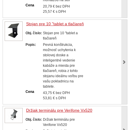
Cena
20,79 € bez DPH
25,57 € s DPH
Stojan pre 10 "tablet a tlačiareň
Obj. čislo:
Stojan pre 10 "tablet a
tlačiareň
Popis:
Pevná konštrukcia,
možnosť uchytenia k
stolovej doske a
inteligentné vedenie
kabáže a miesta pre
tlačiareň, robia z tohto
stojanu ideálnu voľbu pre
vašu pokladnicu na
tablete.
Cena
43,75 € bez DPH
53,81 € s DPH
Držiak terminálu pre Verifone Vx520
Obj. čislo:
Držiak terminálu pre
Verifone Vx520