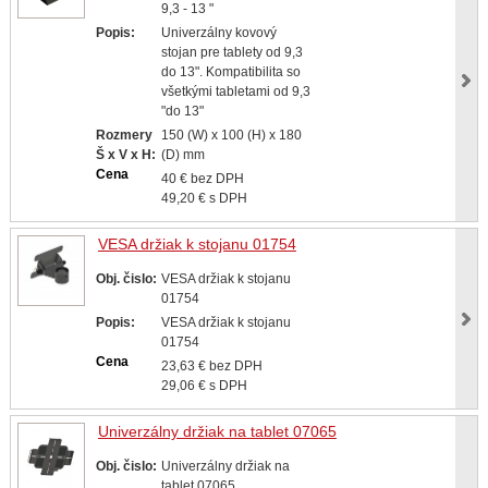
9,3 - 13 "
Popis:
Univerzálny kovový
stojan pre tablety od 9,3
do 13". Kompatibilita so
všetkými tabletami od 9,3
"do 13"
Rozmery
150 (W) x 100 (H) x 180
Š x V x H:
(D) mm
Cena
40 € bez DPH
49,20 € s DPH
VESA držiak k stojanu 01754
Obj. čislo:
VESA držiak k stojanu
01754
Popis:
VESA držiak k stojanu
01754
Cena
23,63 € bez DPH
29,06 € s DPH
Univerzálny držiak na tablet 07065
Obj. čislo:
Univerzálny držiak na
tablet 07065