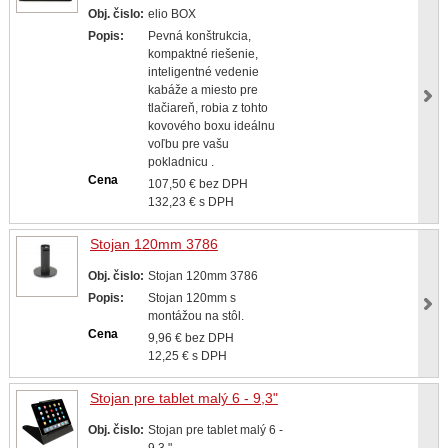
Obj. čislo:
elio BOX
Popis:
Pevná konštrukcia,
kompaktné riešenie,
inteligentné vedenie
kabáže a miesto pre
tlačiareň, robia z tohto
kovového boxu ideálnu
voľbu pre vašu
pokladnicu .
Cena
107,50 € bez DPH
132,23 € s DPH
Stojan 120mm 3786
Obj. čislo:
Stojan 120mm 3786
Popis:
Stojan 120mm s
montážou na stôl.
Cena
9,96 € bez DPH
12,25 € s DPH
Stojan pre tablet malý 6 - 9,3"
Obj. čislo:
Stojan pre tablet malý 6 -
9,3 "