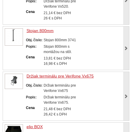
Popis:
Držiak terminálu pre
Verifone Vx520.
Cena
21,14 € bez DPH
26 € s DPH
Stojan 800mm
Obj. čislo:
Stojan 800mm 3741
Popis:
Stojan 800mm s
montážou na stôl.
Cena
13,81 € bez DPH
16,98 € s DPH
Držiak terminálu pre Verifone Vx675
Obj. čislo:
Držiak terminálu pre
Verifone Vx675
Popis:
Držiak terminálu pre
Verifone Vx675.
Cena
21,48 € bez DPH
26,42 € s DPH
elio BOX