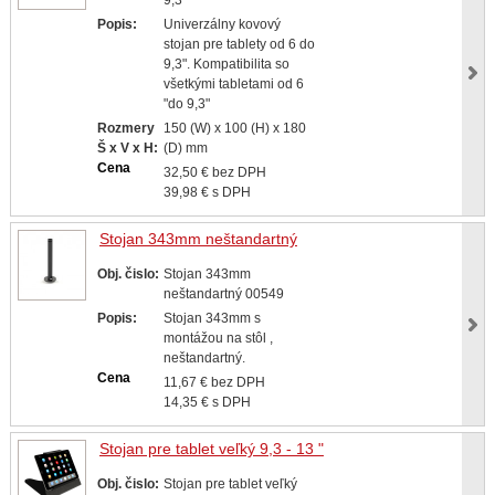
Popis:
Univerzálny kovový
stojan pre tablety od 6 do
9,3". Kompatibilita so
všetkými tabletami od 6
"do 9,3"
Rozmery
150 (W) x 100 (H) x 180
Š x V x H:
(D) mm
Cena
32,50 € bez DPH
39,98 € s DPH
Stojan 343mm neštandartný
Obj. čislo:
Stojan 343mm
neštandartný 00549
Popis:
Stojan 343mm s
montážou na stôl ,
neštandartný.
Cena
11,67 € bez DPH
14,35 € s DPH
Stojan pre tablet veľký 9,3 - 13 "
Obj. čislo:
Stojan pre tablet veľký