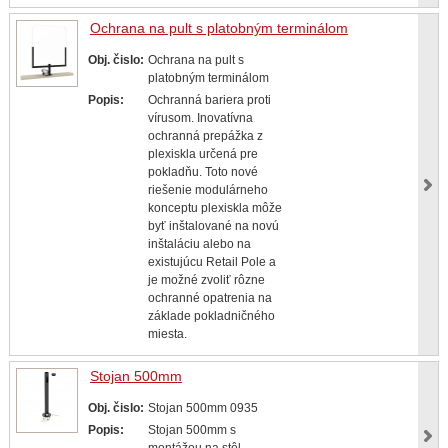
Ochrana na pult s platobným terminálom
Obj. čislo:
Ochrana na pult s
platobným terminálom
Popis:
Ochranná bariera proti
vírusom. Inovatívna
ochranná prepážka z
plexiskla určená pre
pokladňu. Toto nové
riešenie modulárneho
konceptu plexiskla môže
byť inštalované na novú
inštaláciu alebo na
existujúcu Retail Pole a
je možné zvoliť rôzne
ochranné opatrenia na
základe pokladničného
miesta.
Stojan 500mm
Obj. čislo:
Stojan 500mm 0935
Popis:
Stojan 500mm s
montážou na stôl