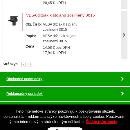
20,45 € s DPH
VESA držiak k stojanu zosilnený 3815
Obj. čislo:
VESA držiak k stojanu
zosilnený 3815
Popis:
VESA držiak k stojanu
zosilnený 3815
Cena
14,58 € bez DPH
17,94 € s DPH
Stránky:
1
2
3
Obchodné podmienky
Reklamačný poriadok
Možnosti platby a doprava
Tieto internetové stránky používajú k poskytovaniu služieb,
personalizácií reklám a analýze návštevnosti súbory cookie. Používaním
týchto internetových stránok s tým súhlasíte.
Ďalšie informácie
© 2026 Pokladnicne centrum , profesionalny servis •
tvorba eshopu cez UNIobchod
,