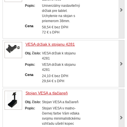
Popis:
Univerzálny nastaviteľný
držiak pre tablet.
Uchytenie na stojan s
priemerom 38mm.
Cena
58,54 € bez DPH
72 € s DPH
VESA držiak k stojanu 4281
Obj. čislo:
VESA držiak k stojanu
4281
Popis:
VESA držiak k stojanu
4281
Cena
24,10 € bez DPH
29,64 € s DPH
Stojan VESA a tlačiareň
Obj. čislo:
Stojan VESA a tlačiareň
Popis:
Stojan VESA v matno-
čiernej farbe Vám vďaka
svojmu minimalistickému
vzhľadu ušetrí kopec