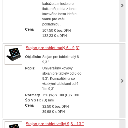
kabáže a miesto pre
tlačiareň, robia z tohto
kovového boxu ideálnu
voľbu pre vašu
pokladnicu .
Cena
107,50 € bez DPH
132,23 € s DPH
Stojan pre tablet malý 6 - 9,3"
Obj. čislo:
Stojan pre tablet malý 6 -
9,3 "
Popis:
Univerzálny kovový
stojan pre tablety od 6 do
9,3". Kompatibilita so
všetkými tabletami od 6
"do 9,3"
Rozmery
150 (W) x 100 (H) x 180
Š x V x H:
(D) mm
Cena
32,50 € bez DPH
39,98 € s DPH
Stojan pre tablet veľký 9,3 - 13 "