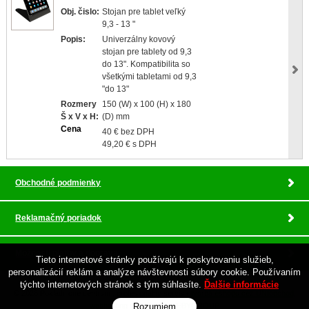
Obj. čislo:
Stojan pre tablet veľký
9,3 - 13 "
Popis:
Univerzálny kovový
stojan pre tablety od 9,3
do 13". Kompatibilita so
všetkými tabletami od 9,3
"do 13"
Rozmery
150 (W) x 100 (H) x 180
Š x V x H:
(D) mm
Cena
40 € bez DPH
49,20 € s DPH
Obchodné podmienky
Reklamačný poriadok
Možnosti platby a doprava
Tieto internetové stránky používajú k poskytovaniu služieb,
personalizácií reklám a analýze návštevnosti súbory cookie. Používaním
týchto internetových stránok s tým súhlasíte.
Ďalšie informácie
© 2026 Pokladnicne centrum , profesionalny servis •
tvorba eshopu cez UNIobchod
,
webhosting
spoločnosti
Rozumiem
WEBYGROUP