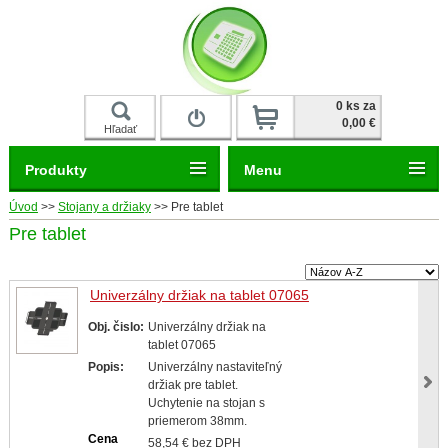
Prihlásiť
0 ks za
0,00 €
Hľadať
Produkty
Menu
Úvod
>>
Stojany a držiaky
>>
Pre tablet
Pre tablet
Univerzálny držiak na tablet 07065
Obj. čislo:
Univerzálny držiak na
tablet 07065
Popis:
Univerzálny nastaviteľný
držiak pre tablet.
Uchytenie na stojan s
priemerom 38mm.
Cena
58,54 € bez DPH