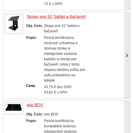
72 € s DPH
Stojan pre 10 "tablet a tlačiareň
Obj. čislo:
Stojan pre 10 "tablet a
tlačiareň
Popis:
Pevná konštrukcia,
možnosť uchytenia k
stolovej doske a
inteligentné vedenie
kabáže a miesta pre
tlačiareň, robia z tohto
stojanu ideálnu voľbu pre
vašu pokladnicu na
tablete.
Cena
43,75 € bez DPH
53,81 € s DPH
elio BOX
Obj. čislo:
elio BOX
Popis:
Pevná konštrukcia,
kompaktné riešenie,
inteligentné vedenie