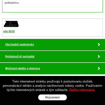
pokladnicu .
elio BOX
Obchodné podmienky
Reklamačný poriadok
Možnosti platby a doprava
Tieto internetové stránky používajú k poskytovaniu služieb,
© 2026 Pokladnicne centrum , profesionalny servis •
tvorba eshopu cez UNIobchod
,
personalizácií reklám a analýze návštevnosti súbory cookie. Používaním
webhosting
spoločnosti
WEBYGROUP
týchto internetových stránok s tým súhlasíte.
Ďalšie informácie
Rozumiem
Prihlásiť
0 ks za
0,00 €