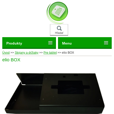
Hľadať
Produkty
Menu
Úvod
>>
Stojany a držiaky
>>
Pre tablet
>>
elio BOX
elio BOX