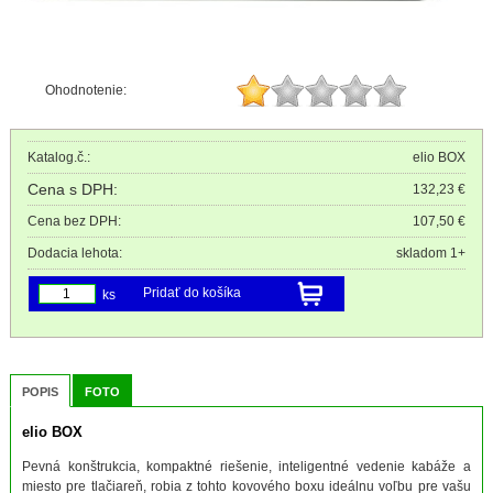
Ohodnotenie:
Katalog.č.:
elio BOX
Cena s DPH:
132,23 €
Cena bez DPH:
107,50 €
Dodacia lehota:
skladom 1+
Pridať do košíka
ks
POPIS
FOTO
elio BOX
Pevná konštrukcia, kompaktné riešenie, inteligentné vedenie kabáže a
miesto pre tlačiareň, robia z tohto kovového boxu ideálnu voľbu pre vašu