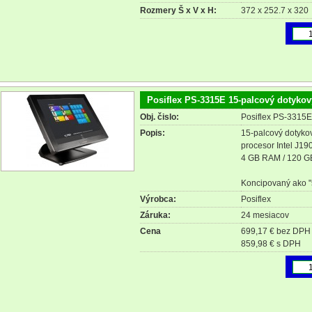
Rozmery Š x V x H:
372 x 252.7 x 320
Posiflex PS-3315E 15-palcový dotykov
Obj. čislo:
Posiflex PS-3315
Popis:
15-palcový dotykov
procesor Intel J1
4 GB RAM / 120 
Koncipovaný ako "š
Výrobca:
Posiflex
Záruka:
24 mesiacov
Cena
699,17 € bez DPH
859,98 € s DPH