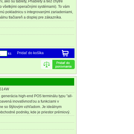
, ako sú tablety, Phablety a tiež chytré
o všetkými operačnými systémami). To vám
ú pokladnicu s integrovanými zariadeniami,
lnu tlačiareň a displej pre zákazníka.
Pridať do košíka
ks
3514W
generácia high-end POS terminálu typu "all-
vybavená inovatívnosťou a funkciami v
e so štýlovým vzhľadom. Je ideálnym
bchodné podniky, kde je priestor prémiový.