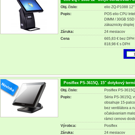
Obj. čislo:
elio ZQ-P1088 12"
Popis:
POS elio CPU Int
DIMM / 30GB SSD / 
zákaznicky displej 
Záruka:
24 mesiacov
Cena
665,83 € bez DPH
818,98 € s DPH
Posiflex PS-3615Q, 15" dotykový termi
Obj. čislo:
Posiflex PS-3615Q,
Popis:
Séria PS-3615Q, vy
obsahuje 15-palco
bez ventilátora a 
očakávaniam maloo
rámci cenovo dostu
Výrobca:
Posiflex
Záruka:
24 mesiacov