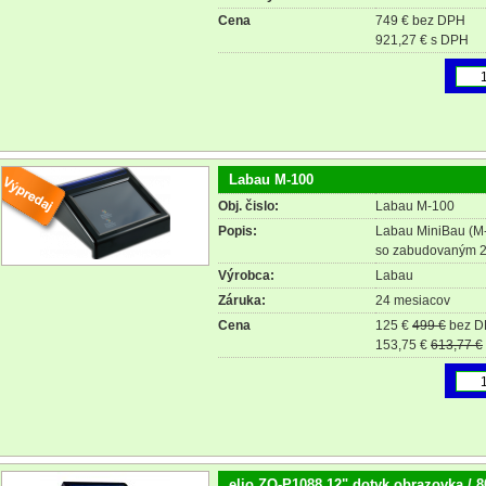
Cena
749 € bez DPH
921,27 € s DPH
Labau M-100
Obj. čislo:
Labau M-100
Popis:
Labau MiniBau (M-1
so zabudovaným 2
Výrobca:
Labau
Záruka:
24 mesiacov
Cena
125 €
499 €
bez 
153,75 €
613,77 €
elio ZQ-P1088 12" dotyk obrazovka / 80