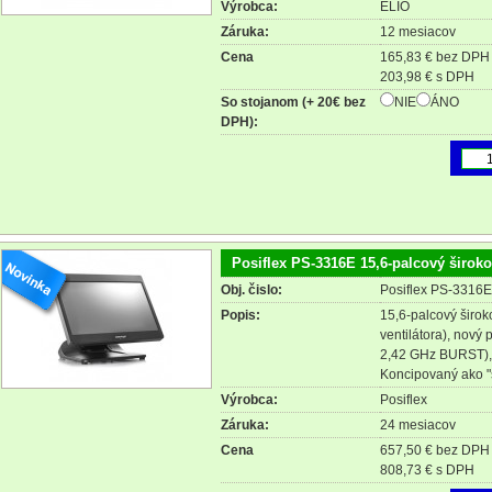
Výrobca:
ELIO
Záruka:
12 mesiacov
Cena
165,83 € bez DPH
203,98 € s DPH
So stojanom (+ 20€ bez
NIE
ÁNO
DPH):
Posiflex PS-3316E 15,6-palcový širok
Obj. čislo:
Posiflex PS-3316
Popis:
15,6-palcový širo
ventilátora), nový
2,42 GHz BURST)
Koncipovaný ako "š
Výrobca:
Posiflex
Záruka:
24 mesiacov
Cena
657,50 € bez DPH
808,73 € s DPH