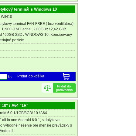
otykový terminál s Windows 10
E WIN10
otykový terminál FAN-FREE ( bez ventilátora),
el J1900 (1M Cache , 2,00GHz / 2,42 GHz
M / 60GB SSD / WINDOWS 10. Koncipovaný
redajné pozície.
Pridať do košíka
ks
 10" / A64 "1R"
roid 6.0.1/1GB/8GB/ 10 / A64
 all in one Android 6.0.1, s dotykovou
 výhodné riešenie pre menšie prevádzky s
Android.