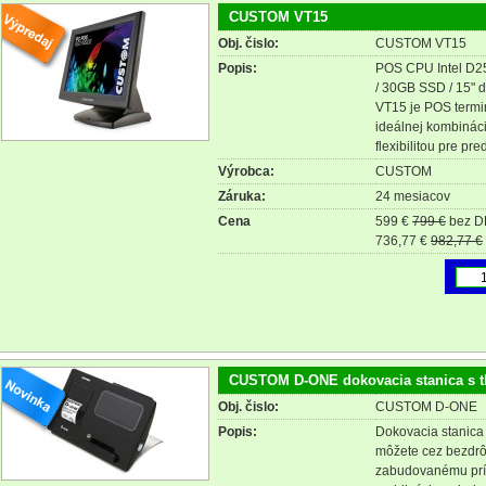
CUSTOM VT15
Obj. čislo:
CUSTOM VT15
Popis:
POS CPU Intel D2
/ 30GB SSD / 15" d
VT15 je POS termi
ideálnej kombináci
flexibilitou pre pr
Výrobca:
CUSTOM
Záruka:
24 mesiacov
Cena
599 €
799 €
bez 
736,77 €
982,77 €
CUSTOM D-ONE dokovacia stanica s t
Obj. čislo:
CUSTOM D-ONE
Popis:
Dokovacia stanica 
môžete cez bezdrô
zabudovanému prís