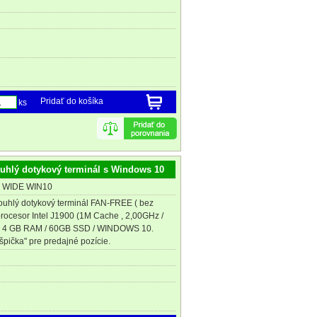
Pridať do košíka
ks
ouhlý dotykový terminál s Windows 10
E WIDE WIN10
kouhlý dotykový terminál FAN-FREE ( bez
 procesor Intel J1900 (1M Cache , 2,00GHz /
, 4 GB RAM / 60GB SSD / WINDOWS 10.
pička" pre predajné pozície.