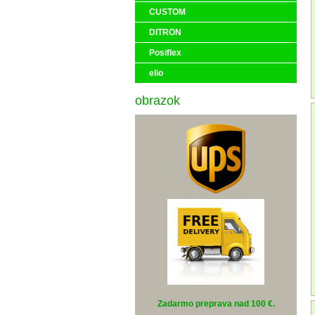
CUSTOM
DITRON
Posiflex
elio
obrazok
Zadarmo preprava nad 100 €
.