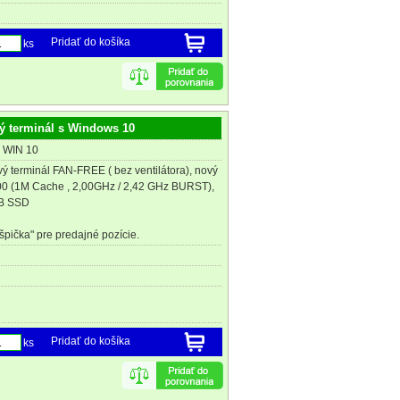
Pridať do košíka
ks
ý terminál s Windows 10
E WIN 10
ý terminál FAN-FREE ( bez ventilátora), nový
900 (1M Cache , 2,00GHz / 2,42 GHz BURST),
GB SSD
pička" pre predajné pozície.
Pridať do košíka
ks