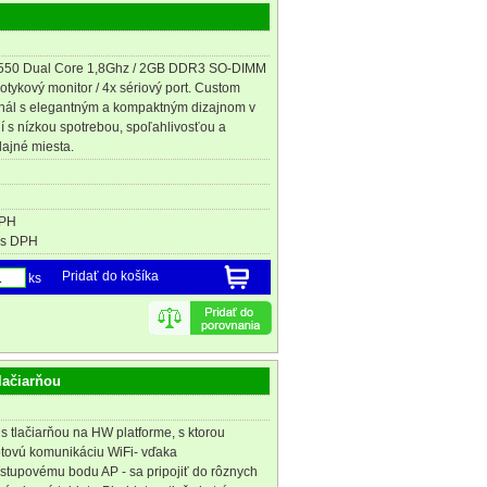
550 Dual Core 1,8Ghz / 2GB DDR3 SO-DIMM
otykový monitor / 4x sériový port. Custom
nál s elegantným a kompaktným dizajnom v
í s nízkou spotrebou, spoľahlivosťou a
edajné miesta.
DPH
s DPH
Pridať do košíka
ks
lačiarňou
s tlačiarňou na HW platforme, s ktorou
tovú komunikáciu WiFi- vďaka
tupovému bodu AP - sa pripojiť do rôznych