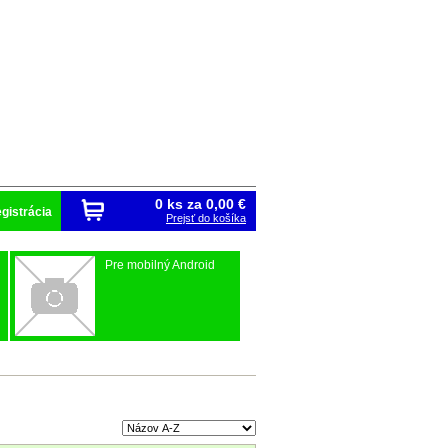
0 ks za
0,00 €
gistrácia
Prejsť do košíka
Pre mobilný Android