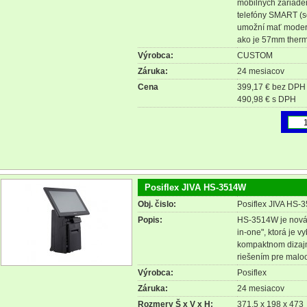
mobilných zariadení
telefóny SMART (s
umožní mať modern
ako je 57mm thermá
Výrobca:
CUSTOM
Záruka:
24 mesiacov
Cena
399,17 € bez DPH
490,98 € s DPH
Posiflex JIVA HS-3514W
Obj. čislo:
Posiflex JIVA HS-
Popis:
HS-3514W je nová 
in-one", ktorá je 
kompaktnom dizajn
riešením pre maloo
Výrobca:
Posiflex
Záruka:
24 mesiacov
Rozmery Š x V x H:
371.5 x 198 x 473