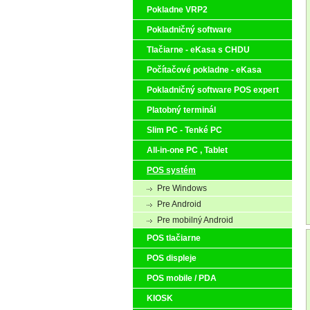
Pokladne VRP2
Pokladničný software
Tlačiarne - eKasa s CHDU
Počítačové pokladne - eKasa
Pokladničný software POS expert
Platobný terminál
Slim PC - Tenké PC
All-in-one PC , Tablet
POS systém
Pre Windows
Pre Android
Pre mobilný Android
POS tlačiarne
POS displeje
POS mobile / PDA
KIOSK