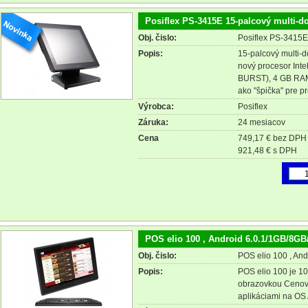
Posiflex PS-3415E 15-palcový multi-d
Obj. čislo:
Posiflex PS-3415
Popis:
15-palcový multi-d
nový procesor Int
BURST), 4 GB RA
ako "špička" pre p
Výrobca:
Posiflex
Záruka:
24 mesiacov
Cena
749,17 € bez DPH
921,48 € s DPH
POS elio 100 , Android 6.0.1/1GB/8GB/
Obj. čislo:
POS elio 100 , And
Popis:
POS elio 100 je 10"
obrazovkou Cenovo
aplikáciami na OS 