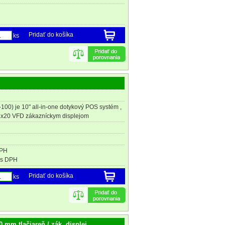
Pridať do košíka
ks
00) je 10" all-in-one dotykový POS systém ,
x20 VFD zákazníckym displejom
DPH
s DPH
Pridať do košíka
ks
 mm tlačiareň / zák. displej