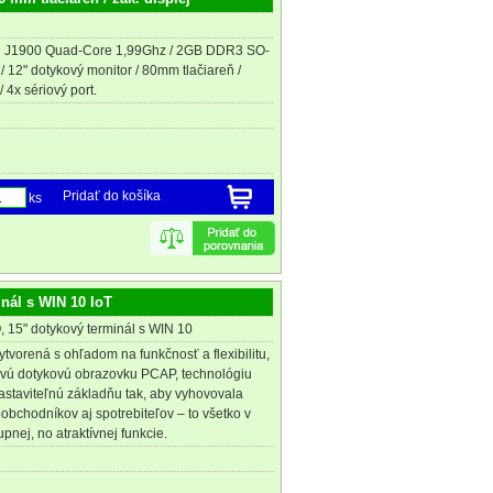
el J1900 Quad-Core 1,99Ghz / 2GB DDR3 SO-
12" dotykový monitor / 80mm tlačiareň /
/ 4x sériový port.
Pridať do košíka
ks
nál s WIN 10 IoT
 15" dotykový terminál s WIN 10
tvorená s ohľadom na funkčnosť a flexibilitu,
vú dotykovú obrazovku PCAP, technológiu
nastaviteľnú základňu tak, aby vyhovovala
bchodníkov aj spotrebiteľov – to všetko v
pnej, no atraktívnej funkcie.