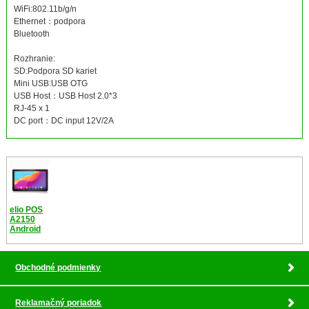
WiFi:802.11b/g/n
Ethernet：podpora
Bluetooth
Rozhranie:
SD:Podpora SD kariet
Mini USB:USB OTG
USB Host：USB Host 2.0*3
RJ-45 x 1
DC port：DC input 12V/2A
elio POS
A2150
Android
Obchodné podmienky
Reklamačný poriadok