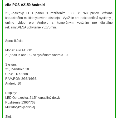
elio POS A2150 Android
21,5-palcový FHD panel s rozlíšením 1366 x 768 pixlov, vrátane
kapacitného multidotykového displeja . Využitie pre pokladničná systémy ,
online video pre Android s komerčným využitím pre digitálne
reklamy..VESA uchytenie 75x75mm.
Špecifikácia:
Model: elio A1560:
21,5" all in one PC so systémom Android 10
Systém:
21,5" Android 10
CPU:—RK3288
RAM/ROM:2GB/16GB
Android 10
Display:
LED Obrazovka: 21,5" kapacitný dotyk
Rozlíšenie:1366*768
Multidotykový displej
Sieť: