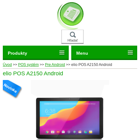
Hľadať
Produkty
Menu
Úvod
>>
POS systém
>>
Pre Android
>>
elio POS A2150 Android
elio POS A2150 Android