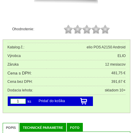
Ohodnotenie:
Katalog.č.:
elio POS A2150 Android
Výrobca
ELIO
Záruka
12 mesiacov
Cena s DPH:
481,75 €
Cena bez DPH:
391,67 €
Dodacia lehota:
skladom 10+
Pridať do košíka
ks
POPIS
TECHNICKÉ PARAMETRE
FOTO