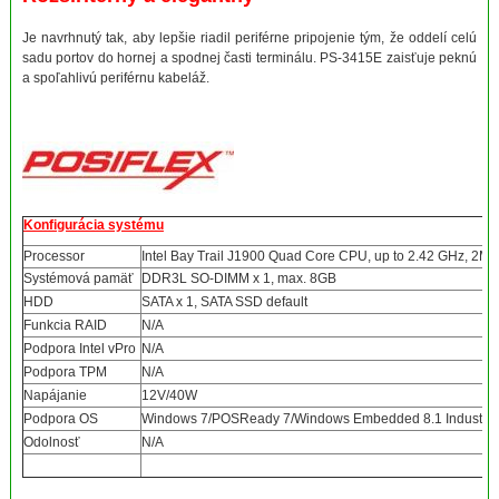
Je navrhnutý tak, aby lepšie riadil periférne pripojenie tým, že oddelí celú
sadu portov do hornej a spodnej časti terminálu. PS-3415E zaisťuje peknú
a spoľahlivú periférnu kabeláž.
Konfigurácia systému
Processor
Intel Bay Trail J1900 Quad Core CPU, up to 2.42 GHz, 2M
Systémová pamäť
DDR3L SO-DIMM x 1, max. 8GB
HDD
SATA x 1, SATA SSD default
Funkcia RAID
N/A
Podpora Intel vPro
N/A
Podpora TPM
N/A
Napájanie
12V/40W
Podpora OS
Windows 7/POSReady 7/Windows Embedded 8.1 Industry/W
Odolnosť
N/A