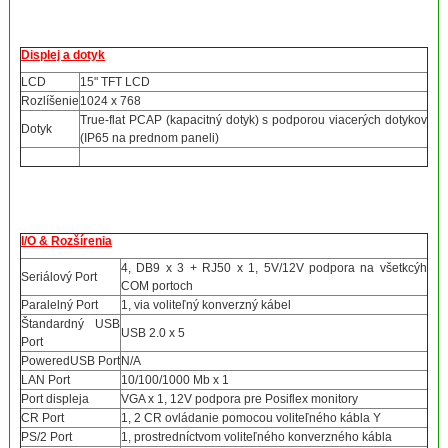
Displej a dotyk
LCD
15" TFT LCD
Rozlíšenie
1024 x 768
True-flat PCAP (kapacitný dotyk) s podporou viacerých dotykov
Dotyk
(IP65 na prednom paneli)
I/O & Rozšírenia
4, DB9 x 3 + RJ50 x 1, 5V/12V podpora na všetkcýh
Seriálový Port
COM portoch
Paralelný Port
1, via voliteľný konverzný kábel
Štandardný USB
USB 2.0 x 5
Port
PoweredUSB Port
N/A
LAN Port
10/100/1000 Mb x 1
Port displeja
VGA x 1, 12V podpora pre Posiflex monitory
CR Port
1, 2 CR ovládanie pomocou voliteľného kábla Y
PS/2 Port
1, prostredníctvom voliteľného konverzného kábla