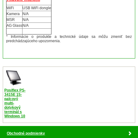
WiFi
USB WiFi dongle
Kamera
N/A
MSR
N/A
AG Glass
N/A
* Informácie o produkte a technické údaje sa môžu zmeniť bez
predchádzajúceho upozornenia.
Posiflex PS-
3415E 15-
palcový
multi-
dotykový
terminál s
Windows 10
Obchodné podmienky