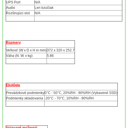
UPS Port
N/A
Audio
Len bzučiak
Rozširujúci slot
N/A
Rozmery
Veľkosť (W x D x H in mm)
372 x 320 x 252.7
Váha (N. W. v kg)
5.86
Ekológia
Prevádzkové podmienky
0°C - 50°C, 20%RH - 90%RH (Vybavené SSD)
Podmienky skladovania
-20°C - 70°C, 10%RH - 90%RH
Vstavané možnosti