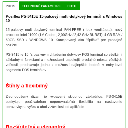
POPIS
TECHNICKÉ PARAMETRE
FOTO
Posiflex PS-3415E 15-palcový multi-dotykový terminál s Windows
10
15-palcový multi-dotykový terminál FAN-FREE ( bez ventilátora), nový
procesor Intel J1900 (1M Cache , 2,00GHz / 2,42 GHz BURST), 4 GB RAM /
60GB SSD / WINDOWS 10. Koncipovaný ako "špička" pre predajné
pozície.
PS-3415 je 15 "s pasívnym chladením dotykový POS terminál so všetkými
základnými funkciami a možnosťami uspokojiť predajné miesta všetkých
veľkostí, predstavuje jednu z možností najlepších hodnôt v entry-level
segmentu POS terminálov.
Štíhly a flexibilný
Zjednodušený dizajn je vybavený sklopnou základňou;
PS-3415E
poskytuje používateľom neporovnateľnú flexibilitu na nastavenie
obrazovky na výšku a uhol v závislosti od aplikácie.
Rozšíriteľný a elegantný