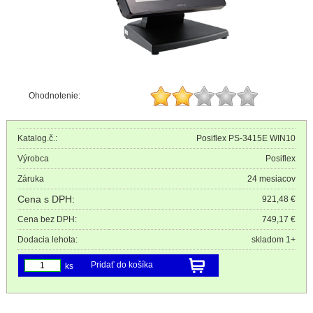
Ohodnotenie:
Katalog.č.:
Posiflex PS-3415E WIN10
Výrobca
Posiflex
Záruka
24 mesiacov
Cena s DPH:
921,48 €
Cena bez DPH:
749,17 €
Dodacia lehota:
skladom 1+
Pridať do košíka
ks