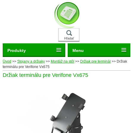
Hľadať
Produkty
Menu
Úvod
>>
Stojany a držiaky
>>
Montáž na stôl
>>
Držiak pre terminál
>>
Držiak
terminálu pre Verifone Vx675
Držiak terminálu pre Verifone Vx675