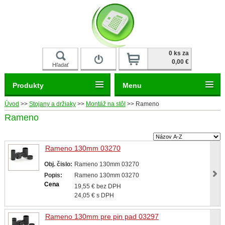
Prihlásiť
0 ks za
0,00 €
Hľadať
Produkty
Menu
Úvod
>>
Stojany a držiaky
>>
Montáž na stôl
>>
Rameno
Rameno
Rameno 130mm 03270
Obj. čislo:
Rameno 130mm 03270
Popis:
Rameno 130mm 03270
Cena
19,55 € bez DPH
24,05 € s DPH
Rameno 130mm pre pin pad 03297