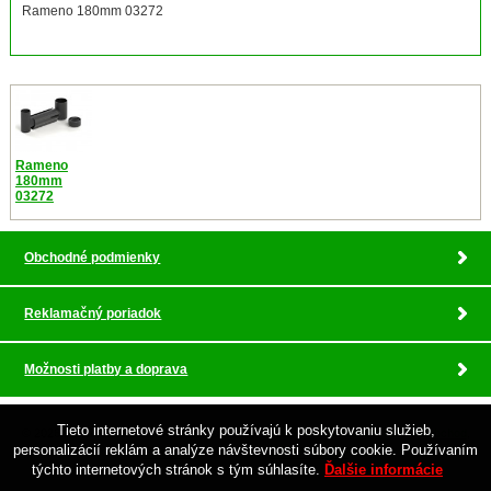
Rameno 180mm 03272
Rameno
180mm
03272
Obchodné podmienky
Reklamačný poriadok
Možnosti platby a doprava
Tieto internetové stránky používajú k poskytovaniu služieb,
© 2026 Pokladnicne centrum , profesionalny servis •
tvorba eshopu cez UNIobchod
,
personalizácií reklám a analýze návštevnosti súbory cookie. Používaním
webhosting
spoločnosti
WEBYGROUP
týchto internetových stránok s tým súhlasíte.
Ďalšie informácie