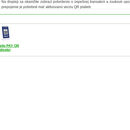
Na displeji sa okamžite zobrazí potvrdenie o úspešnej transakcii a zvukové up
prepojenie je potrebné mať aktivovanú verziu QR platieb.
elio PAY QR
displej