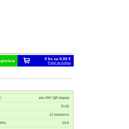
0 ks za
0,00 €
gistrácia
Prejsť do košíka
.:
elio PAY QR displej
ELIO
12 mesiacov
DPH:
59 €