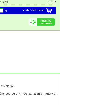
z DPH:
47,97 €
Pridať do košíka
ks
pre platby .
eného cez USB k POS zariadeniu / Android ,