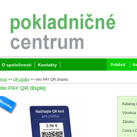
O spoločnosti
Kontakty
Prihlásiť
Re
Úvod
>>
QR platby
>>
elio PAY QR displej
elio PAY QR displej
Katalog.č
Výrobca
Záruka
Cena s 