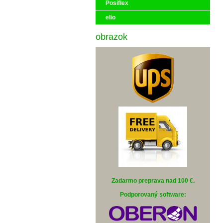
Posiflex
elio
obrazok
Zadarmo preprava nad 100 €
.
Podporovaný software: