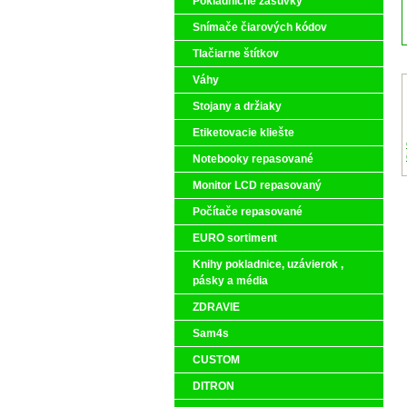
Pokladničné zásuvky
Snímače čiarových kódov
Tlačiarne štítkov
Váhy
Stojany a držiaky
Etiketovacie kliešte
Notebooky repasované
Monitor LCD repasovaný
Počítače repasované
EURO sortiment
Knihy pokladnice, uzávierok ,
pásky a média
ZDRAVIE
Sam4s
CUSTOM
DITRON