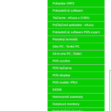
Pokladne VRP2
Pokladničný software
Tlačiarne - eKasa s CHDU
Počítačové pokladne - eKasa
Pokladničný software POS expert
Platobný terminál
Slim PC - Tenké PC
All-in-one PC , Tablet
POS systém
POS tlačiarne
POS displeje
POS mobile / PDA
KIOSK
Hotovostné automaty
Dotykové monitory