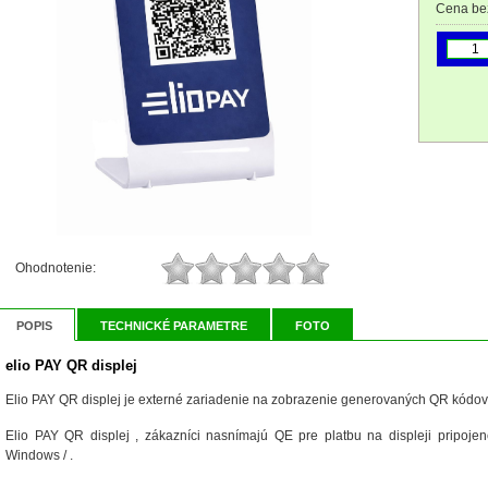
Cena be
Ohodnotenie:
POPIS
TECHNICKÉ PARAMETRE
FOTO
elio PAY QR displej
Elio PAY QR displej je externé zariadenie na zobrazenie generovaných QR kódov 
Elio PAY QR displej , zákazníci nasnímajú QE pre platbu na displeji pripoj
Windows / .