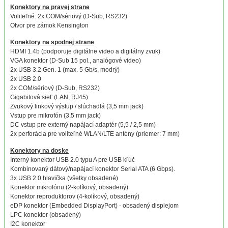
Konektory na pravej strane
Voliteľné: 2x COM/sériový (D-Sub, RS232)
Otvor pre zámok Kensington
Konektory na spodnej strane
HDMI 1.4b (podporuje digitálne video a digitálny zvuk)
VGA konektor (D-Sub 15 pol., analógové video)
2x USB 3.2 Gen. 1 (max. 5 Gb/s, modrý)
2x USB 2.0
2x COM/sériový (D-Sub, RS232)
Gigabitová sieť (LAN, RJ45)
Zvukový linkový výstup / slúchadlá (3,5 mm jack)
Vstup pre mikrofón (3,5 mm jack)
DC vstup pre externý napájací adaptér (5,5 / 2,5 mm)
2x perforácia pre voliteľné WLAN/LTE antény (priemer: 7 mm)
Konektory na doske
Interný konektor USB 2.0 typu A pre USB kľúč
Kombinovaný dátový/napájací konektor Serial ATA (6 Gbps).
3x USB 2.0 hlavička (všetky obsadené)
Konektor mikrofónu (2-kolíkový, obsadený)
Konektor reproduktorov (4-kolíkový, obsadený)
eDP konektor (Embedded DisplayPort) - obsadený displejom
LPC konektor (obsadený)
I2C konektor