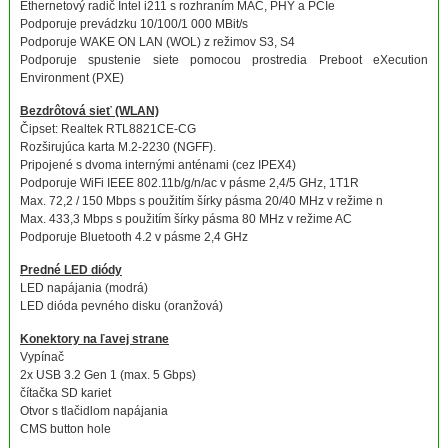
Ethernetový radič Intel i211 s rozhraním MAC, PHY a PCIe
Podporuje prevádzku 10/100/1 000 MBit/s
Podporuje WAKE ON LAN (WOL) z režimov S3, S4
Podporuje spustenie siete pomocou prostredia Preboot eXecution
Environment (PXE)
Bezdrôtová sieť (WLAN)
Čipset: Realtek RTL8821CE-CG
Rozširujúca karta M.2-2230 (NGFF).
Pripojené s dvoma internými anténami (cez IPEX4)
Podporuje WiFi IEEE 802.11b/g/n/ac v pásme 2,4/5 GHz, 1T1R
Max. 72,2 / 150 Mbps s použitím šírky pásma 20/40 MHz v režime n
Max. 433,3 Mbps s použitím šírky pásma 80 MHz v režime AC
Podporuje Bluetooth 4.2 v pásme 2,4 GHz
Predné LED diódy
LED napájania (modrá)
LED dióda pevného disku (oranžová)
Konektory na ľavej strane
Vypínač
2x USB 3.2 Gen 1 (max. 5 Gbps)
čítačka SD kariet
Otvor s tlačidlom napájania
CMS button hole