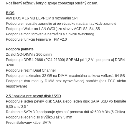
Rozšírený režim: všetky displeje zobrazujú odlišný obsah.
BIOS
AMI BIOS v 16 MB EEPROM s rozhraním SPI
Podporuje neustále zapnutie aj po výpadku napájania / vždy zapnuté
Podporuje Wake-on-LAN (WOL) zo stavov ACPI S3, S4, S5
Podporuje monitorovanie hardvéru a funkciu Watchdog
Podporuje funkciu Firmware TPM v2.0
Podpora pamäte
2x slot SO-DIMM s 260 pinmi
Podporuje DDR4-2666 (PC4-21300) SDRAM pri 1,2 V , podpora aj DDR4-
3200
Podporuje režim Dual Channel
Podporuje maximálne 32 GB na DIMM, maximálna celková veľkosť: 64 GB
Podporuje dva moduly DIMM bez vyrovnávacej pamäte (bez ECC alebo
registrované)
2,5 "pozícia pre pevný disk / SSD
Podporuje jeden pevný disk SATA alebo jeden disk SATA SSD vo formáte
6,35 cm / 2,5 "
Rozhranie SATA 3.0 podporuje rýchlosť prenosu dát až 600 MB/s (6 Gbit/s)
Podporuje jeden disk s výškou až 9,5 mm
Predinštalovaný kábel SATA