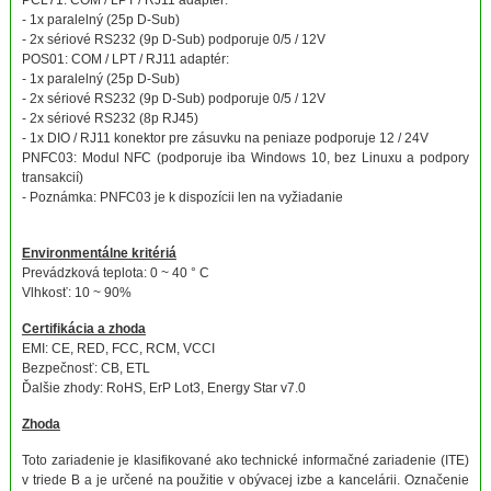
PCL71: COM / LPT / RJ11 adaptér:
- 1x paralelný (25p D-Sub)
- 2x sériové RS232 (9p D-Sub) podporuje 0/5 / 12V
POS01: COM / LPT / RJ11 adaptér:
- 1x paralelný (25p D-Sub)
- 2x sériové RS232 (9p D-Sub) podporuje 0/5 / 12V
- 2x sériové RS232 (8p RJ45)
- 1x DIO / RJ11 konektor pre zásuvku na peniaze podporuje 12 / 24V
PNFC03: Modul NFC (podporuje iba Windows 10, bez Linuxu a podpory
transakcií)
- Poznámka: PNFC03 je k dispozícii len na vyžiadanie
Environmentálne kritériá
Prevádzková teplota: 0 ~ 40 ° C
Vlhkosť: 10 ~ 90%
Certifikácia a zhoda
EMI: CE, RED, FCC, RCM, VCCI
Bezpečnosť: CB, ETL
Ďalšie zhody: RoHS, ErP Lot3, Energy Star v7.0
Zhoda
Toto zariadenie je klasifikované ako technické informačné zariadenie (ITE)
v triede B a je určené na použitie v obývacej izbe a kancelárii. Označenie