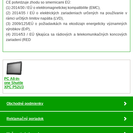
CE potvrdzuje zhodu so smernicami EÚ:
(1) 2014/30 / EÚ o elektromagnetickej kompatibilite (EMC),
(2) 2014/35 / EÚ o elektrických zariadeniach určených na používanie v
rámci určitých limitov napätia (LVD),
(3) 2009/125/EÚ o požiadavkách na ekodizajn energeticky významných
výrobkov (ErP),
(4) 2014/53 / EÚ týkajúca sa rádiových a telekomunikačných koncových
zariadení (RED
PC All-in-
one Shuttle
XPC P52U3
Obchodné podmienky
Reklamačný poriadok