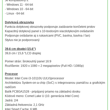
Je kompatibilný s:
- Windows 11 - 64-bit
- Windows 10 - 64-bit
- Linux - 64-bit
Dotyková obrazovka
Funkcia dotykovej obrazovky podporuje zadávanie končekmi prstov
Kapacitný dotykový panel s 10-bodovým viacdotykovým ovládaním
Podporuje ovládanie aj s rukavicami (PVC, bavlna, bavlna / ľan)
Stylus nie je podporovaný
39,6 cm displej (15,6")
39,6 cm / 15,6 "LCD displej
Pomer strán: širokouhlý panel 16:9
Rozlíšenie: 1920 x 1080 = 2 megapixelov (Full HD / 1080p)
Procesor
Model: Intel Core i3-10110U (ULV)processor
Architektúra System-on-a-chip (SoC) s integrovanou pamäťou a grafickým
radičom
Balík FCBGA1528 - pripájaný priamo na základnú dosku
Kódové meno: Comet Lake U (10. generácia Intel Core)
Jadrá: 2/4
Základná frekvencia: 2,1 GHz
Intel Smart Cache: 6 MB