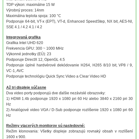
TDP výkon: maximálne 15 W
Výrobný proces: 14nm
Maximálna teplota spoja: 100 °C
Podporuje 64-bit, VT-x (EPT), VT-d, Enhanced SpeedStep, NX bit, AES-NI,
SSE 4.1 / 4.2 4.1 / 4.2
Integrovaná grafika
Grafika Intel UHD 620
Frekvencia GPU: 300 ~ 1000 MHz
Výkonné jednotky (EÚ): 23
Podporuje DirectX 12, OpenGL 4.5
Podporuje úplné hardvérové ​​dekódovanie H264, H265 8/10 bit, VP8 / 9,
VC-1, AVC
Podporuje technológiu Quick Sync Video a Clear Video HD
Až tri displeje súčasne
Dva video porty podporujú dve ďalšie nezávislé obrazovky:
1) HDMI 1.4b podporuje 1920 x 1080 pri 60 Hz alebo 3840 x 2160 pri 30
Hz
2) Analógové video VGA / D-Sub podporuje rozlíšenie 1920 x 1080 pri 60
Hz
Režimy viacerých monitorov sú nasledovné:
Režim klonovania: Všetky displeje zobrazujú rovnaký obsah v rozlíšení
1600 x 900.