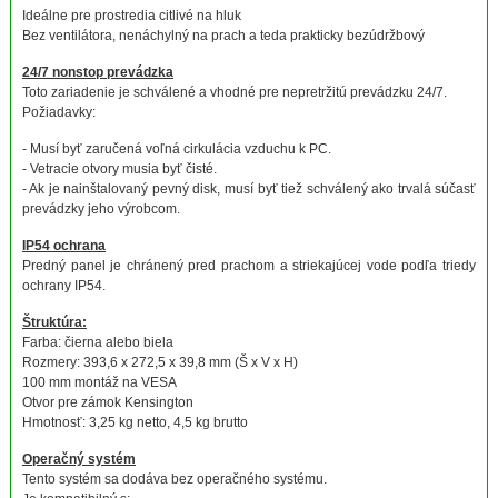
Ideálne pre prostredia citlivé na hluk
Bez ventilátora, nenáchylný na prach a teda prakticky bezúdržbový
24/7 nonstop prevádzka
Toto zariadenie je schválené a vhodné pre nepretržitú prevádzku 24/7.
Požiadavky:
- Musí byť zaručená voľná cirkulácia vzduchu k PC.
- Vetracie otvory musia byť čisté.
- Ak je nainštalovaný pevný disk, musí byť tiež schválený ako trvalá súčasť
prevádzky jeho výrobcom.
IP54 ochrana
Predný panel je chránený pred prachom a striekajúcej vode podľa triedy
ochrany IP54.
Štruktúra:
Farba: čierna alebo biela
Rozmery: 393,6 x 272,5 x 39,8 mm (Š x V x H)
100 mm montáž na VESA
Otvor pre zámok Kensington
Hmotnosť: 3,25 kg netto, 4,5 kg brutto
Operačný systém
Tento systém sa dodáva bez operačného systému.