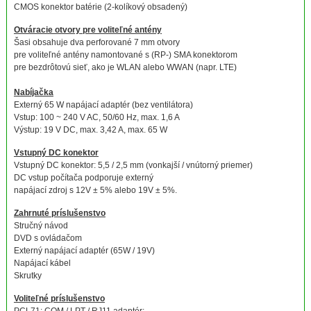
CMOS konektor batérie (2-kolíkový obsadený)
Otváracie otvory pre voliteľné antény
Šasi obsahuje dva perforované 7 mm otvory
pre voliteľné antény namontované s (RP-) SMA konektorom
pre bezdrôtovú sieť, ako je WLAN alebo WWAN (napr. LTE)
Nabíjačka
Externý 65 W napájací adaptér (bez ventilátora)
Vstup: 100 ~ 240 V AC, 50/60 Hz, max. 1,6 A
Výstup: 19 V DC, max. 3,42 A, max. 65 W
Vstupný DC konektor
Vstupný DC konektor: 5,5 / 2,5 mm (vonkajší / vnútorný priemer)
DC vstup počítača podporuje externý
napájací zdroj s 12V ± 5% alebo 19V ± 5%.
Zahrnuté príslušenstvo
Stručný návod
DVD s ovládačom
Externý napájací adaptér (65W / 19V)
Napájací kábel
Skrutky
Voliteľné príslušenstvo