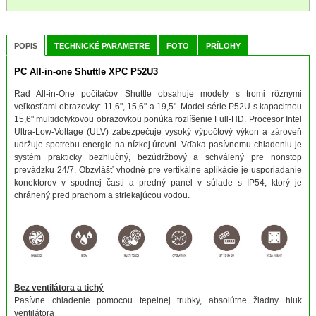
POPIS
TECHNICKÉ PARAMETRE
FOTO
PRÍLOHY
PC All-in-one Shuttle XPC P52U3
Rad All-in-One počítačov Shuttle obsahuje modely s tromi rôznymi
veľkosťami obrazovky: 11,6", 15,6" a 19,5". Model série P52U s kapacitnou
15,6" multidotykovou obrazovkou ponúka rozlíšenie Full-HD. Procesor Intel
Ultra-Low-Voltage (ULV) zabezpečuje vysoký výpočtový výkon a zároveň
udržuje spotrebu energie na nízkej úrovni. Vďaka pasívnemu chladeniu je
systém prakticky bezhlučný, bezúdržbový a schválený pre nonstop
prevádzku 24/7. Obzvlášť vhodné pre vertikálne aplikácie je usporiadanie
konektorov v spodnej časti a predný panel v súlade s IP54, ktorý je
chránený pred prachom a striekajúcou vodou.
Bez ventilátora a tichý
Pasívne chladenie pomocou tepelnej trubky, absolútne žiadny hluk
ventilátora