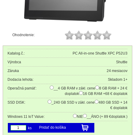
Ohodnotenie:
Katalog.č.:
PC All-in-one Shuttle XPC P52U3
Výrobca
Shuttle
Záruka
24 mesiacov
Dodacia lehota:
Skladom 1+
Operačná pamäť:
__4 GB RAM v zákl. cene
8 GB RAM + 24 €
doplatok
16 GB RAM +68 € doplatok
SSD DISK:
_240 GB SSD v zákl. cene
480 GB SSD + 14
€ doplatok
Windows 11 IoT Value:
NIE
__ÁNO (+ 89 €doplatok )
Pridať do košíka
ks