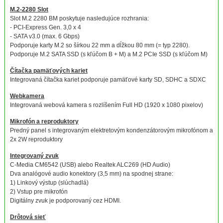
M.2-2280 Slot
Slot M.2 2280 BM poskytuje nasledujúce rozhrania:
- PCI-Express Gen. 3,0 x 4
- SATA v3.0 (max. 6 Gbps)
Podporuje karty M.2 so šírkou 22 mm a dĺžkou 80 mm (= typ 2280).
Podporuje M.2 SATA SSD (s kľúčom B + M) a M.2 PCIe SSD (s kľúčom M)
Čítačka pamäťových kariet
Integrovaná čítačka kariet podporuje pamäťové karty SD, SDHC a SDXC
Webkamera
Integrovaná webová kamera s rozlíšením Full HD (1920 x 1080 pixelov)
Mikrofón a reproduktory
Predný panel s integrovaným elektretovým kondenzátorovým mikrofónom a
2x 2W reproduktory
Integrovaný zvuk
C-Media CM6542 (USB) alebo Realtek ALC269 (HD Audio)
Dva analógové audio konektory (3,5 mm) na spodnej strane:
1) Linkový výstup (slúchadlá)
2) Vstup pre mikrofón
Digitálny zvuk je podporovaný cez HDMI.
Drôtová sieť