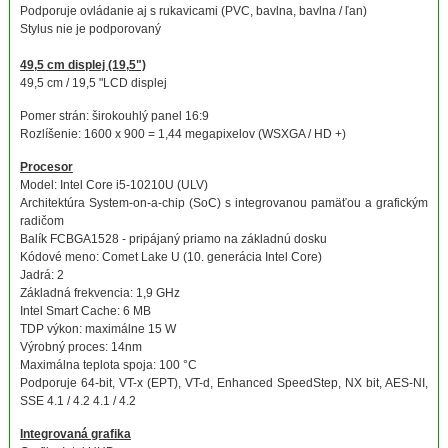
Podporuje ovládanie aj s rukavicami (PVC, bavlna, bavlna / ľan)
Stylus nie je podporovaný
49,5 cm displej (19,5")
49,5 cm / 19,5 "LCD displej
Pomer strán: širokouhlý panel 16:9
Rozlíšenie: 1600 x 900 = 1,44 megapixelov (WSXGA / HD +)
Procesor
Model: Intel Core i5-10210U (ULV)
Architektúra System-on-a-chip (SoC) s integrovanou pamäťou a grafickým
radičom
Balík FCBGA1528 - pripájaný priamo na základnú dosku
Kódové meno: Comet Lake U (10. generácia Intel Core)
Jadrá: 2
Základná frekvencia: 1,9 GHz
Intel Smart Cache: 6 MB
TDP výkon: maximálne 15 W
Výrobný proces: 14nm
Maximálna teplota spoja: 100 °C
Podporuje 64-bit, VT-x (EPT), VT-d, Enhanced SpeedStep, NX bit, AES-NI,
SSE 4.1 / 4.2 4.1 / 4.2
Integrovaná grafika