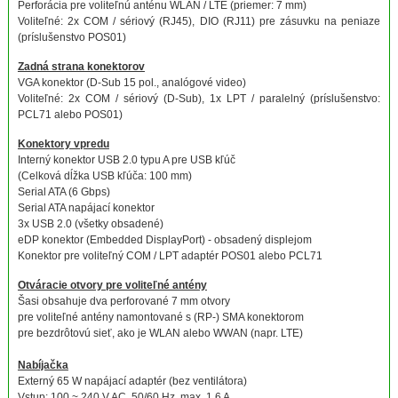
Perforácia pre voliteľnú anténu WLAN / LTE (priemer: 7 mm)
Voliteľné: 2x COM / sériový (RJ45), DIO (RJ11) pre zásuvku na peniaze
(príslušenstvo POS01)
Zadná strana konektorov
VGA konektor (D-Sub 15 pol., analógové video)
Voliteľné: 2x COM / sériový (D-Sub), 1x LPT / paralelný (príslušenstvo:
PCL71 alebo POS01)
Konektory vpredu
Interný konektor USB 2.0 typu A pre USB kľúč
(Celková dĺžka USB kľúča: 100 mm)
Serial ATA (6 Gbps)
Serial ATA napájací konektor
3x USB 2.0 (všetky obsadené)
eDP konektor (Embedded DisplayPort) - obsadený displejom
Konektor pre voliteľný COM / LPT adaptér POS01 alebo PCL71
Otváracie otvory pre voliteľné antény
Šasi obsahuje dva perforované 7 mm otvory
pre voliteľné antény namontované s (RP-) SMA konektorom
pre bezdrôtovú sieť, ako je WLAN alebo WWAN (napr. LTE)
Nabíjačka
Externý 65 W napájací adaptér (bez ventilátora)
Vstup: 100 ~ 240 V AC, 50/60 Hz, max. 1,6 A