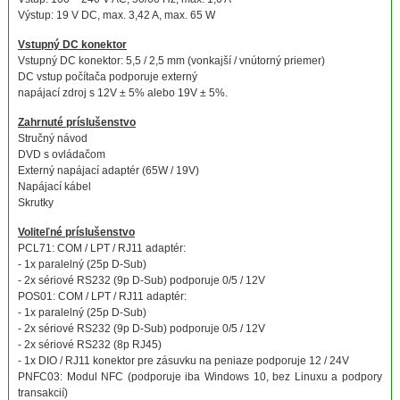
Výstup: 19 V DC, max. 3,42 A, max. 65 W
Vstupný DC konektor
Vstupný DC konektor: 5,5 / 2,5 mm (vonkajší / vnútorný priemer)
DC vstup počítača podporuje externý
napájací zdroj s 12V ± 5% alebo 19V ± 5%.
Zahrnuté príslušenstvo
Stručný návod
DVD s ovládačom
Externý napájací adaptér (65W / 19V)
Napájací kábel
Skrutky
Voliteľné príslušenstvo
PCL71: COM / LPT / RJ11 adaptér:
- 1x paralelný (25p D-Sub)
- 2x sériové RS232 (9p D-Sub) podporuje 0/5 / 12V
POS01: COM / LPT / RJ11 adaptér:
- 1x paralelný (25p D-Sub)
- 2x sériové RS232 (9p D-Sub) podporuje 0/5 / 12V
- 2x sériové RS232 (8p RJ45)
- 1x DIO / RJ11 konektor pre zásuvku na peniaze podporuje 12 / 24V
PNFC03: Modul NFC (podporuje iba Windows 10, bez Linuxu a podpory
transakcií)