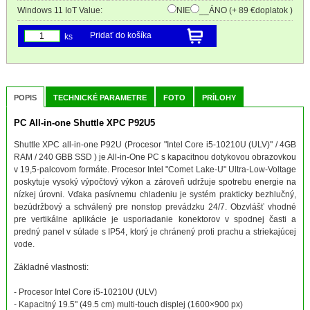
Windows 11 IoT Value:
NIE
__ÁNO (+ 89 €doplatok )
Pridať do košíka
ks
POPIS
TECHNICKÉ PARAMETRE
FOTO
PRÍLOHY
PC All-in-one Shuttle XPC P92U5
Shuttle XPC all-in-one P92U (Procesor "Intel Core i5-10210U (ULV)" / 4GB
RAM / 240 GBB SSD ) je All-in-One PC s kapacitnou dotykovou obrazovkou
v 19,5-palcovom formáte. Procesor Intel "Comet Lake-U" Ultra-Low-Voltage
poskytuje vysoký výpočtový výkon a zároveň udržuje spotrebu energie na
nízkej úrovni. Vďaka pasívnemu chladeniu je systém prakticky bezhlučný,
bezúdržbový a schválený pre nonstop prevádzku 24/7. Obzvlášť vhodné
pre vertikálne aplikácie je usporiadanie konektorov v spodnej časti a
predný panel v súlade s IP54, ktorý je chránený proti prachu a striekajúcej
vode.
Základné vlastnosti:
- Procesor Intel Core i5-10210U (ULV)
- Kapacitný 19.5" (49.5 cm) multi-touch displej (1600×900 px)