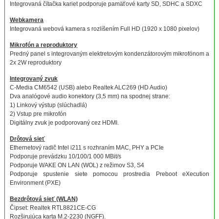
Integrovaná čítačka kariet podporuje pamäťové karty SD, SDHC a SDXC
Webkamera
Integrovaná webová kamera s rozlíšením Full HD (1920 x 1080 pixelov)
Mikrofón a reproduktory
Predný panel s integrovaným elektretovým kondenzátorovým mikrofónom a
2x 2W reproduktory
Integrovaný zvuk
C-Media CM6542 (USB) alebo Realtek ALC269 (HD Audio)
Dva analógové audio konektory (3,5 mm) na spodnej strane:
1) Linkový výstup (slúchadlá)
2) Vstup pre mikrofón
Digitálny zvuk je podporovaný cez HDMI.
Drôtová sieť
Ethernetový radič Intel i211 s rozhraním MAC, PHY a PCIe
Podporuje prevádzku 10/100/1 000 MBit/s
Podporuje WAKE ON LAN (WOL) z režimov S3, S4
Podporuje spustenie siete pomocou prostredia Preboot eXecution
Environment (PXE)
Bezdrôtová sieť (WLAN)
Čipset: Realtek RTL8821CE-CG
Rozširujúca karta M.2-2230 (NGFF).