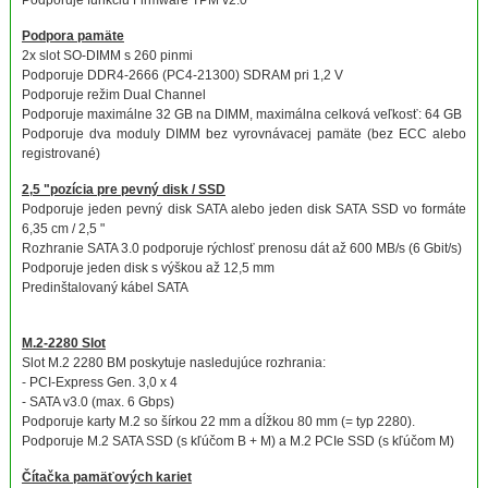
Podporuje funkciu Firmware TPM v2.0
Podpora pamäte
2x slot SO-DIMM s 260 pinmi
Podporuje DDR4-2666 (PC4-21300) SDRAM pri 1,2 V
Podporuje režim Dual Channel
Podporuje maximálne 32 GB na DIMM, maximálna celková veľkosť: 64 GB
Podporuje dva moduly DIMM bez vyrovnávacej pamäte (bez ECC alebo
registrované)
2,5 "pozícia pre pevný disk / SSD
Podporuje jeden pevný disk SATA alebo jeden disk SATA SSD vo formáte
6,35 cm / 2,5 "
Rozhranie SATA 3.0 podporuje rýchlosť prenosu dát až 600 MB/s (6 Gbit/s)
Podporuje jeden disk s výškou až 12,5 mm
Predinštalovaný kábel SATA
M.2-2280 Slot
Slot M.2 2280 BM poskytuje nasledujúce rozhrania:
- PCI-Express Gen. 3,0 x 4
- SATA v3.0 (max. 6 Gbps)
Podporuje karty M.2 so šírkou 22 mm a dĺžkou 80 mm (= typ 2280).
Podporuje M.2 SATA SSD (s kľúčom B + M) a M.2 PCIe SSD (s kľúčom M)
Čítačka pamäťových kariet