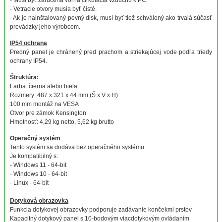
- Musí byť zaručená voľná cirkulácia vzduchu k PC.
- Vetracie otvory musia byť čisté.
- Ak je nainštalovaný pevný disk, musí byť tiež schválený ako trvalá súčasť
prevádzky jeho výrobcom.
IP54 ochrana
Predný panel je chránený pred prachom a striekajúcej vode podľa triedy
ochrany IP54.
Štruktúra:
Farba: čierna alebo biela
Rozmery: 487 x 321 x 44 mm (Š x V x H)
100 mm montáž na VESA
Otvor pre zámok Kensington
Hmotnosť: 4,29 kg netto, 5,62 kg brutto
Operačný systém
Tento systém sa dodáva bez operačného systému.
Je kompatibilný s:
- Windows 11 - 64-bit
- Windows 10 - 64-bit
- Linux - 64-bit
Dotyková obrazovka
Funkcia dotykovej obrazovky podporuje zadávanie končekmi prstov
Kapacitný dotykový panel s 10-bodovým viacdotykovým ovládaním