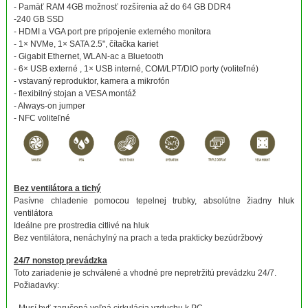
- Pamäť RAM 4GB možnosť rozšírenia až do 64 GB DDR4
-240 GB SSD
- HDMI a VGA port pre pripojenie externého monitora
- 1× NVMe, 1× SATA 2.5", čítačka kariet
- Gigabit Ethernet, WLAN-ac a Bluetooth
- 6× USB externé , 1× USB interné, COM/LPT/DIO porty (voliteľné)
- vstavaný reproduktor, kamera a mikrofón
- flexibilný stojan a VESA montáž
- Always-on jumper
- NFC voliteľné
Bez ventilátora a tichý
Pasívne chladenie pomocou tepelnej trubky, absolútne žiadny hluk
ventilátora
Ideálne pre prostredia citlivé na hluk
Bez ventilátora, nenáchylný na prach a teda prakticky bezúdržbový
24/7 nonstop prevádzka
Toto zariadenie je schválené a vhodné pre nepretržitú prevádzku 24/7.
Požiadavky: