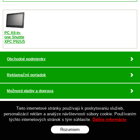
PC All-in-
one Shuttle
XPC P92U5
Obchodné podmienky
Reklamačný poriadok
Možnosti platby a doprava
Tieto internetové stránky používajú k poskytovaniu služieb,
© 2026 Pokladnicne centrum , profesionalny servis •
tvorba eshopu cez UNIobchod
,
personalizácií reklám a analýze návštevnosti súbory cookie. Používaním
webhosting
spoločnosti
WEBYGROUP
týchto internetových stránok s tým súhlasíte.
Ďalšie informácie
Rozumiem
Prihlásiť
0 ks za
0,00 €