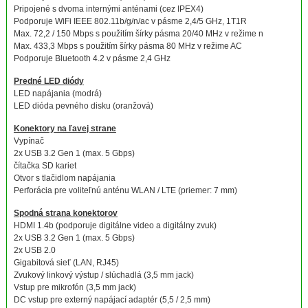
Pripojené s dvoma internými anténami (cez IPEX4)
Podporuje WiFi IEEE 802.11b/g/n/ac v pásme 2,4/5 GHz, 1T1R
Max. 72,2 / 150 Mbps s použitím šírky pásma 20/40 MHz v režime n
Max. 433,3 Mbps s použitím šírky pásma 80 MHz v režime AC
Podporuje Bluetooth 4.2 v pásme 2,4 GHz
Predné LED diódy
LED napájania (modrá)
LED dióda pevného disku (oranžová)
Konektory na ľavej strane
Vypínač
2x USB 3.2 Gen 1 (max. 5 Gbps)
čítačka SD kariet
Otvor s tlačidlom napájania
Perforácia pre voliteľnú anténu WLAN / LTE (priemer: 7 mm)
Spodná strana konektorov
HDMI 1.4b (podporuje digitálne video a digitálny zvuk)
2x USB 3.2 Gen 1 (max. 5 Gbps)
2x USB 2.0
Gigabitová sieť (LAN, RJ45)
Zvukový linkový výstup / slúchadlá (3,5 mm jack)
Vstup pre mikrofón (3,5 mm jack)
DC vstup pre externý napájací adaptér (5,5 / 2,5 mm)