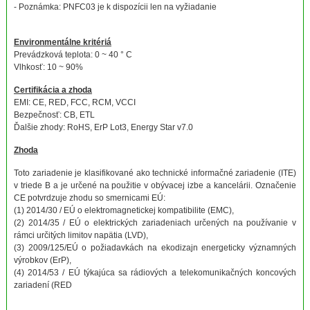
- Poznámka: PNFC03 je k dispozícii len na vyžiadanie
Environmentálne kritériá
Prevádzková teplota: 0 ~ 40 ° C
Vlhkosť: 10 ~ 90%
Certifikácia a zhoda
EMI: CE, RED, FCC, RCM, VCCI
Bezpečnosť: CB, ETL
Ďalšie zhody: RoHS, ErP Lot3, Energy Star v7.0
Zhoda
Toto zariadenie je klasifikované ako technické informačné zariadenie (ITE)
v triede B a je určené na použitie v obývacej izbe a kancelárii. Označenie
CE potvrdzuje zhodu so smernicami EÚ:
(1) 2014/30 / EÚ o elektromagnetickej kompatibilite (EMC),
(2) 2014/35 / EÚ o elektrických zariadeniach určených na používanie v
rámci určitých limitov napätia (LVD),
(3) 2009/125/EÚ o požiadavkách na ekodizajn energeticky významných
výrobkov (ErP),
(4) 2014/53 / EÚ týkajúca sa rádiových a telekomunikačných koncových
zariadení (RED