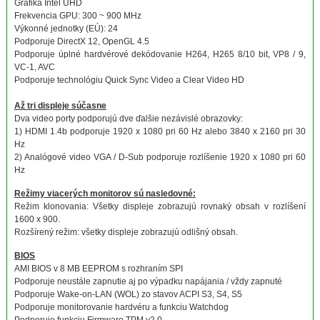
Grafika Intel UHD
Frekvencia GPU: 300 ~ 900 MHz
Výkonné jednotky (EÚ): 24
Podporuje DirectX 12, OpenGL 4.5
Podporuje úplné hardvérové ​​dekódovanie H264, H265 8/10 bit, VP8 / 9,
VC-1, AVC
Podporuje technológiu Quick Sync Video a Clear Video HD
Až tri displeje súčasne
Dva video porty podporujú dve ďalšie nezávislé obrazovky:
1) HDMI 1.4b podporuje 1920 x 1080 pri 60 Hz alebo 3840 x 2160 pri 30
Hz
2) Analógové video VGA / D-Sub podporuje rozlíšenie 1920 x 1080 pri 60
Hz
Režimy viacerých monitorov sú nasledovné:
Režim klonovania: Všetky displeje zobrazujú rovnaký obsah v rozlíšení
1600 x 900.
Rozšírený režim: všetky displeje zobrazujú odlišný obsah.
BIOS
AMI BIOS v 8 MB EEPROM s rozhraním SPI
Podporuje neustále zapnutie aj po výpadku napájania / vždy zapnuté
Podporuje Wake-on-LAN (WOL) zo stavov ACPI S3, S4, S5
Podporuje monitorovanie hardvéru a funkciu Watchdog