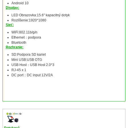
Android 10
Display:
LED Obrazovka:15.6" kapacitný dotyk
Rozlíšenie:1920*1080
Sieť:
WiFi:802.11b/g/n
Ethernet：podpora
Bluetooth
Rozhranie:
SD:Podpora SD kariet
Mini USB:USB OTG
USB Host：USB Host 2.0*3
RJ-45 x 1
DC port：DC input 12V/2A
Dotyková