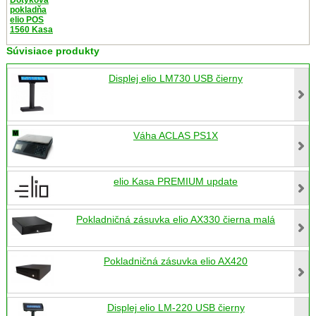
pokladňa
elio POS
1560 Kasa
Súvisiace produkty
Displej elio LM730 USB čierny
Váha ACLAS PS1X
elio Kasa PREMIUM update
Pokladničná zásuvka elio AX330 čierna malá
Pokladničná zásuvka elio AX420
Displej elio LM-220 USB čierny