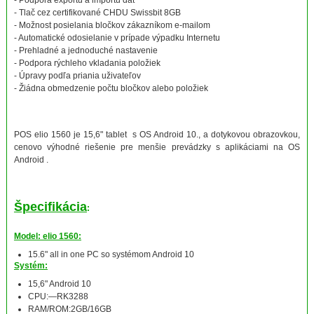
- Podpora exportu a importu dát
- Tlač cez certifikované CHDU Swissbit 8GB
- Možnost posielania bločkov zákazníkom e-mailom
- Automatické odosielanie v prípade výpadku Internetu
- Prehladné a jednoduché nastavenie
- Podpora rýchleho vkladania položiek
- Úpravy podľa priania uživateľov
- Žiádna obmedzenie počtu bločkov alebo položiek
POS elio 1560 je 15,6" tablet s OS Android 10., a dotykovou obrazovkou,
cenovo výhodné riešenie pre menšie prevádzky s aplikáciami na OS
Android .
Špecifikácia
:
Model: elio 1560:
15.6" all in one PC so systémom Android 10
Systém:
15,6" Android 10
CPU:—RK3288
RAM/ROM:2GB/16GB