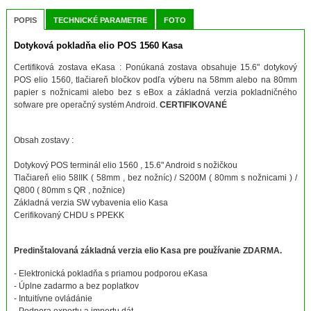
POPIS
TECHNICKÉ PARAMETRE
FOTO
Dotyková pokladňa elio POS 1560 Kasa
Certifiková zostava eKasa : Ponúkaná zostava obsahuje 15.6" dotykový
POS elio 1560, tlačiareň bločkov podľa výberu na 58mm alebo na 80mm
papier s nožnicami alebo bez s eBox a základná verzia pokladničného
sofware pre operačný systém Android.
CERTIFIKOVANÉ
Obsah zostavy :
Dotykový POS terminál elio 1560 , 15.6" Android s nožičkou
Tlačiareň elio 58IIK ( 58mm , bez nožníc) / S200M ( 80mm s nožnicami ) /
Q800 ( 80mm s QR , nožnice)
Základná verzia SW vybavenia elio Kasa
Cerifikovaný CHDU s PPEKK
Predinštalovaná základná verzia elio Kasa pre používanie ZDARMA.
- Elektronická pokladňa s priamou podporou eKasa
- Úplne zadarmo a bez poplatkov
- Intuitívne ovládánie