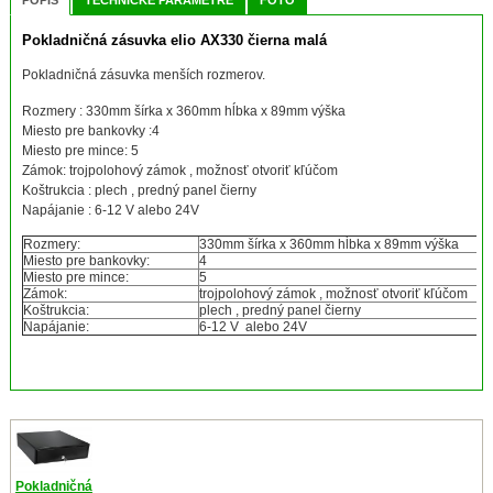
POPIS
TECHNICKÉ PARAMETRE
FOTO
Pokladničná zásuvka elio AX330 čierna malá
Pokladničná zásuvka menších rozmerov.
Rozmery : 330mm šírka x 360mm hĺbka x 89mm výška
Miesto pre bankovky :4
Miesto pre mince: 5
Zámok: trojpolohový zámok , možnosť otvoriť kľúčom
Koštrukcia : plech , predný panel čierny
Napájanie : 6-12 V alebo 24V
Rozmery:
330mm šírka x 360mm hĺbka x 89mm výška
Miesto pre bankovky:
4
Miesto pre mince:
5
Zámok:
trojpolohový zámok , možnosť otvoriť kľúčom
Koštrukcia:
plech , predný panel čierny
Napájanie:
6-12 V alebo 24V
Pokladničná