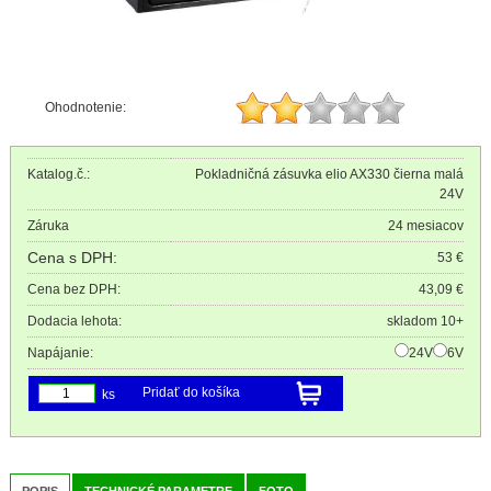
Ohodnotenie:
Katalog.č.:
Pokladničná zásuvka elio AX330 čierna malá
24V
Záruka
24 mesiacov
Cena s DPH:
53 €
Cena bez DPH:
43,09 €
Dodacia lehota:
skladom 10+
Napájanie:
24V
6V
Pridať do košíka
ks