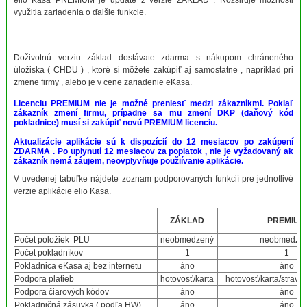
elio Kasa PREMIUM je update z verzie ZÁKLAD . Rozširuje možnosti
využitia zariadenia o ďalšie funkcie.
Doživotnú verziu základ dostávate zdarma s nákupom chráneného
úložiska ( CHDU ) , ktoré si môžete zakúpiť aj samostatne , napríklad pri
zmene firmy , alebo je v cene zariadenie eKasa.
Licenciu PREMIUM nie je možné preniesť medzi zákazníkmi. Pokiaľ
zákazník zmení firmu, prípadne sa mu zmení DKP (daňový kód
pokladnice) musí si zakúpiť novú PREMIUM licenciu.
Aktualizácie aplikácie sú k dispozícií do 12 mesiacov po zakúpení
ZDARMA . Po uplynutí 12 mesiacov za poplatok , nie je vyžadovaný ak
zákazník nemá záujem, neovplyvňuje použiívanie aplikácie.
V uvedenej tabuľke nájdete zoznam podporovaných funkcií pre jednotlivé
verzie aplikácie elio Kasa.
ZÁKLAD
PREMIUM
Počet položiek PLU
neobmedzený
neobmedze
Počet pokladníkov
1
1
Pokladnica eKasa aj bez internetu
áno
áno
Podpora platieb
hotovosť/karta
hotovosť/karta/strave
Podpora čiarových kódov
áno
áno
Pokladničná zásuvka ( podľa HW)
áno
áno