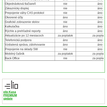
Objednávková tlačiareň
nie
áno
Zákaznícky displej
nie
áno
Prepojenie váhy CAS protokol
nie
áno
Otvorené účty
áno
áno
Grafické zobrazenie stolov
nie
áno
Kalkulačka
áno
áno
Rýchle a prehľadné reporty
áno
áno
Aktualizácie po 12 mesiacoch
za poplatok
za poplato
Telefonická podpora
áno
áno
Vzdialená správa, zálohovanie
áno
áno
Prepojenie na sklady SW
nie
áno
Mobilný čašník
za poplatok
za poplato
Back Office
nie
za poplato
elio Kasa
PREMIUM
update