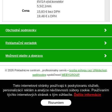
6V/1A výst.konektor
5,5/2,1mm.
Cena
15,83 € bez DPH
19,48 € s DPH
Obchodné podmienky
Reklamačný poriadok
Možnosti platby a doprava
© 2026 Pokladnicne centrum , profesionalny servis •
tvorba eshopu cez UNIobchod
,
webhosting
spoločnosti
WEBYGROUP
Tieto internetové stránky používajú k poskytovaniu služieb,
personalizácií reklám a analýze návštevnosti súbory cookie. Používaním
týchto internetových stránok s tým súhlasíte.
Ďalšie informácie
Rozumiem