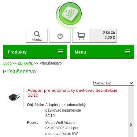
Prihlásiť
0 ks za
0,00 €
Hľadať
Produkty
Menu
Úvod
>>
ZDRAVIE
>>
Príslušenstvo
Príslušenstvo
Adaptér pre automatický dávkovač dezinfekcie
SD10
Obj. čislo:
Adaptér pre automatický
dávkovač dezinfekcie
SD10
Popis:
Mean Well Adaptér
GSM06E06-P1J pre
medic.aplikácie 6W