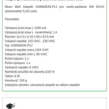
Mean Well Adaptér GSM06E06-P1J pre medic.aplikácie 6W 6V/1A
výst.konektor 5,5/2,1mm.
Parametre:
Výstupný prúd (max.): 1000 mA
Výstupný prúd (max.) - zaokrúhlený: 1 A
Rozmer: (d x š x v) 32 x 66 x 42.5 mm
Vstupné napätie: 115 V/AC , 230 V/AC
Typ: GSM06E06-P1J
Vstupné napätie (max.):264 V/AC
Vstupné napätie (min.): 90 V/AC
Počet vstupov: 1 x
Počet výstupov: 1 x
Výstupné napätie: 6 V/DC
Namiesto použitia do zásuvky (230 V)
Výkon: 6 W
Hmotnosť: 100 g
Kategória výrobku: zásuvkový adaptér so stálym napätím