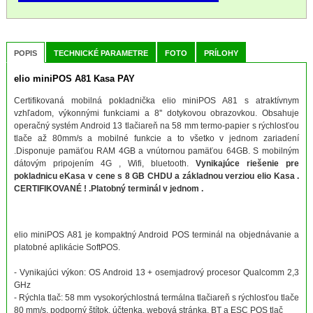
POPIS
TECHNICKÉ PARAMETRE
FOTO
PRÍLOHY
elio miniPOS A81 Kasa PAY
Certifikovaná mobilná pokladnička elio miniPOS A81 s atraktívnym
vzhľadom, výkonnými funkciami a 8'' dotykovou obrazovkou. Obsahuje
operačný systém Android 13 tlačiareň na 58 mm termo-papier s rýchlosťou
tlače až 80mm/s a mobilné funkcie a to všetko v jednom zariadení
.Disponuje pamäťou RAM 4GB a vnútornou pamäťou 64GB. S mobilným
dátovým pripojením 4G , Wifi, bluetooth.
Vynikajúce riešenie pre
pokladnicu eKasa v cene s 8 GB CHDU a základnou verziou elio Kasa .
CERTIFIKOVANÉ ! .Platobný terminál v jednom .
elio miniPOS A81 je kompaktný Android POS terminál na objednávanie a
platobné aplikácie SoftPOS.
- Vynikajúci výkon: OS Android 13 + osemjadrový procesor Qualcomm 2,3
GHz
- Rýchla tlač: 58 mm vysokorýchlostná termálna tlačiareň s rýchlosťou tlače
80 mm/s, podporný štítok, účtenka, webová stránka, BT a ESC POS tlač