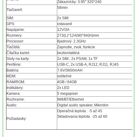
Zákaznícky: 3.95" 320*240
58mm
Tlačiareň:
SIM:
2x SIM
GPS:
vstavané
Napájanie:
12V/3A
Rozmery:
273(L)*124(W)*94(H)mm
Processor:
8jadrový 2.3GHz
Tlačídlá:
Zapnutie, zvuk, funkcie
Čítačka kariet:
bezkontaktná
Sloty na karty:
2x SIM , 2x PSAM, 1x TF
Periférie:
USB-C, 2x USB-A, RJ12, RJ11, RJ45
Batéria:
7.6V/3600mAH
MDM:
voliteľné
RAM/ROM:
4GB / 64GB
Indikátory:
2x LED
Kamera:
5 megapixel
Rozhranie:
Wifi/BT/Ethernet
Audio:
Digital audio speaker, Mikrofon
Operačná teplota : -5 až 45
Skladovacia teplota: -25 až 60
Požiadavky: