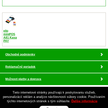
elio
miniPOS
A81 Kasa
PAY
Obchodné podmienky
Reklamačný poriadok
Možnosti platby a doprava
Tieto internetové stránky používajú k poskytovaniu služieb,
© 2026 Pokladnicne centrum , profesionalny servis •
tvorba eshopu cez UNIobchod
,
personalizácií reklám a analýze návštevnosti súbory cookie. Používaním
webhosting
spoločnosti
WEBYGROUP
týchto internetových stránok s tým súhlasíte.
Ďalšie informácie