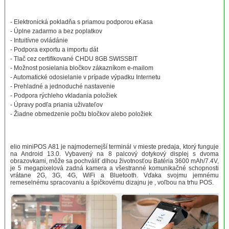
- Elektronická pokladňa s priamou podporou eKasa
- Úplne zadarmo a bez poplatkov
- Intuitívne ovládánie
- Podpora exportu a importu dát
- Tlač cez certifikované CHDU 8GB SWISSBIT
- Možnost posielania bločkov zákazníkom e-mailom
- Automatické odosielanie v prípade výpadku Internetu
- Prehladné a jednoduché nastavenie
- Podpora rýchleho vkladania položiek
- Úpravy podľa priania uživateľov
- Žiadne obmedzenie počtu bločkov alebo položiek
elio miniPOS A81 je najmodernejší terminál v mieste predaja, ktorý funguje
na Android 13.0. Vybavený na 8 palcový dotykový displej s dvoma
obrazovkami, môže sa pochváliť dlhou životnosťou Batéria 3600 mAh/7.4V,
je 5 megapixelová zadná kamera a všestranné komunikačné schopnosti
vrátane 2G, 3G, 4G, WiFi a Bluetooth. Vďaka svojmu jemnému
remeselnému spracovaniu a špičkovému dizajnu je , voľbou na trhu POS.