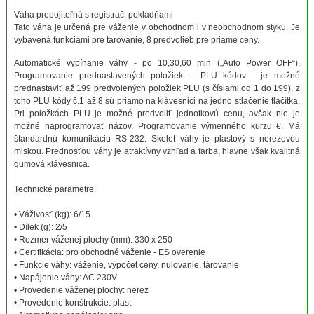
Váha prepojiteľná s registrač. pokladňami
Tato váha je určená pre váženie v obchodnom i v neobchodnom styku. Je
vybavená funkciami pre tarovanie, 8 predvolieb pre priame ceny.
Automatické vypínanie váhy - po 10,30,60 min („Auto Power OFF“).
Programovanie prednastavených položiek – PLU kódov - je možné
prednastaviť až 199 predvolených položiek PLU (s číslami od 1 do 199), z
toho PLU kódy č.1 až 8 sú priamo na klávesnici na jedno stlačenie tlačítka.
Pri položkách PLU je možné predvoliť jednotkovú cenu, avšak nie je
možné naprogramovať názov. Programovanie výmenného kurzu €. Má
štandardnú komunikáciu RS-232. Skelet váhy je plastový s nerezovou
miskou. Prednosťou váhy je atraktívny vzhľad a farba, hlavne však kvalitná
gumová klávesnica.
Technické parametre:
• Váživosť (kg): 6/15
• Dílek (g): 2/5
• Rozmer váženej plochy (mm): 330 x 250
• Certifikácia: pro obchodné váženie - ES overenie
• Funkcie váhy: váženie, výpočet ceny, nulovanie, tárovanie
• Napájenie váhy: AC 230V
• Provedenie váženej plochy: nerez
• Provedenie konštrukcie: plast