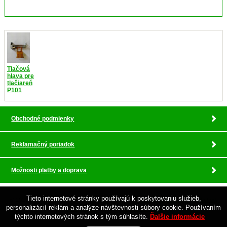
Tlačová
hlava pre
tlačiareň
P101
Obchodné podmienky
Reklamačný poriadok
Možnosti platby a doprava
Tieto internetové stránky používajú k poskytovaniu služieb,
© 2026 Pokladnicne centrum , profesionalny servis •
tvorba eshopu cez UNIobchod
,
personalizácií reklám a analýze návštevnosti súbory cookie. Používaním
webhosting
spoločnosti
WEBYGROUP
týchto internetových stránok s tým súhlasíte.
Ďalšie informácie