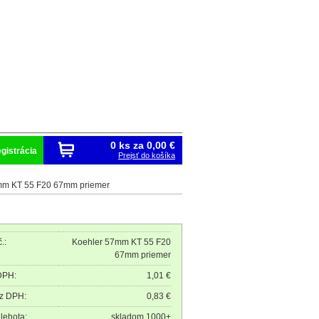
0 ks za
0,00 €
gistrácia
Prejsť do košíka
mm KT 55 F20 67mm priemer
.:
Koehler 57mm KT 55 F20
67mm priemer
DPH:
1,01 €
z DPH:
0,83 €
lehota:
skladom 1000+