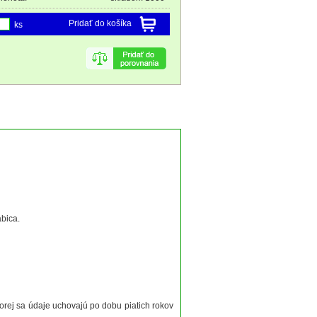
Pridať do košíka
ks
abica.
torej sa údaje uchovajú po dobu piatich rokov