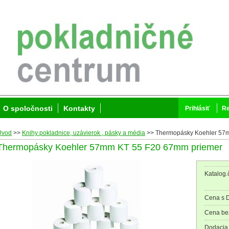
O spoločnosti
Kontakty
Prihlásiť
Re
Úvod
>>
Knihy pokladnice, uzávierok , pásky a média
>>
Thermopásky Koehler 57
Thermopásky Koehler 57mm KT 55 F20 67mm priemer
Katalog.č
Cena s 
Cena be
Dodacia 