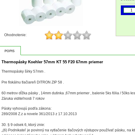
Ohodnotenie:
POPIS
Thermopásky Koehler 57mm KT 55 F20 67mm priemer
Thermopásky šírky 57mm .
Pre fiskálnu tlačiareň DITRON ZIP 58 .
60 metrov dĺžka pásky , 14mm dutinka ,67mm priemer , balenie 5ks fólia / 50ks kr
Záruka viditeľnosti 7 rokov
Pásky vyhovujú podľa zákona:
289/2008 Z.z a novele 361/2013 z 17.10.2013
30. § 9 odsek 6, ktorý znie:
„(6) Podnikateľ je povinný na vytlačenie tlačových výstupov používať pásku, na k