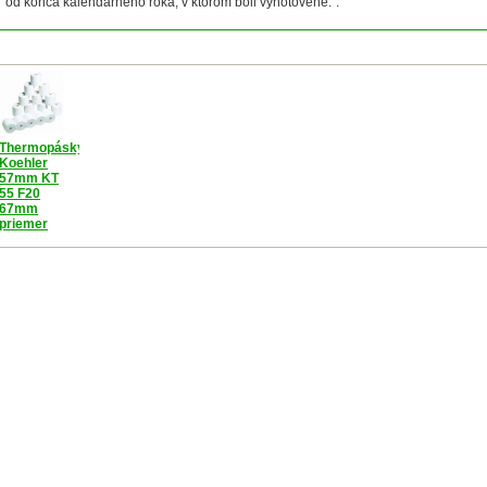
od konca kalendárneho roka, v ktorom boli vyhotovené.“.
Thermopásky
Koehler
57mm KT
55 F20
67mm
priemer