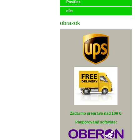
Posiflex
elio
obrazok
Zadarmo preprava nad 100 €
.
Podporovaný software: