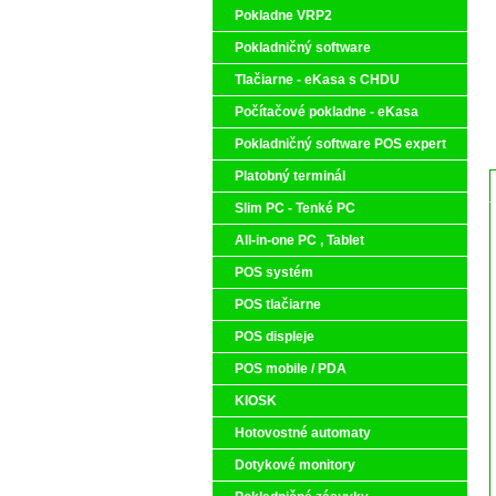
Pokladne VRP2
Pokladničný software
Tlačiarne - eKasa s CHDU
Počítačové pokladne - eKasa
Pokladničný software POS expert
Platobný terminál
Slim PC - Tenké PC
All-in-one PC , Tablet
POS systém
POS tlačiarne
POS displeje
POS mobile / PDA
KIOSK
Hotovostné automaty
Dotykové monitory