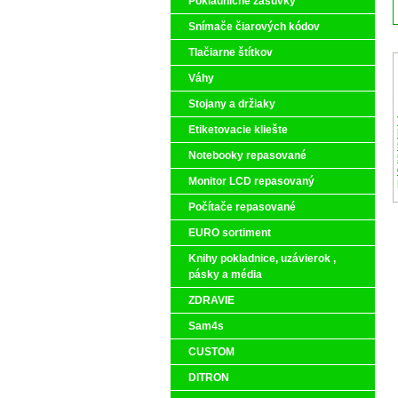
Pokladničné zásuvky
Snímače čiarových kódov
Tlačiarne štítkov
Váhy
Stojany a držiaky
Etiketovacie kliešte
Notebooky repasované
Monitor LCD repasovaný
Počítače repasované
EURO sortiment
Knihy pokladnice, uzávierok ,
pásky a média
ZDRAVIE
Sam4s
CUSTOM
DITRON