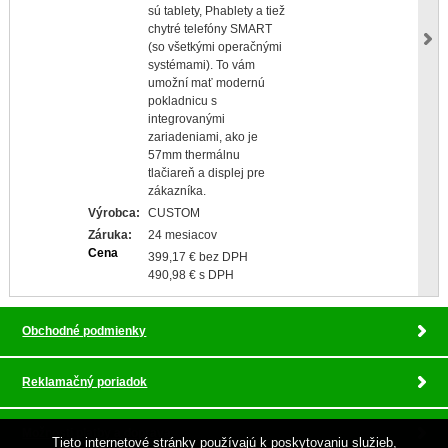
sú tablety, Phablety a tiež
chytré telefóny SMART
(so všetkými operačnými
systémami). To vám
umožní mať modernú
pokladnicu s
integrovanými
zariadeniami, ako je
57mm thermálnu
tlačiareň a displej pre
zákazníka.
Výrobca:
CUSTOM
Záruka:
24 mesiacov
Cena
399,17 € bez DPH
490,98 € s DPH
Obchodné podmienky
Reklamačný poriadok
Možnosti platby a doprava
Tieto internetové stránky používajú k poskytovaniu služieb,