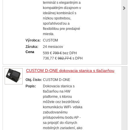
terminál s elegantným a
kompaktným dizajnom v
ideálnej kombinácií s
nízkou spotrebou,
spoľahlivosťou a
flexibilitou pre predajné
miesta.
Výrobca:
CUSTOM
Záruka:
24 mesiacov
Cena
599 €
799 €
bez DPH
736,77 €
982,77 €
s DPH
CUSTOM D-ONE dokovacia stanica s tlačiarňou
Obj. čislo:
CUSTOM D-ONE
Popis:
Dokovacia stanica s
tlačiarňou na HW
platforme, s ktorou
môžete cez bezdrôtovú
komunikáciu WiFi- vďaka
zabudovanému
prístupovému bodu AP -
sa pripojiť do rôznych
mobilných zariadení, ako