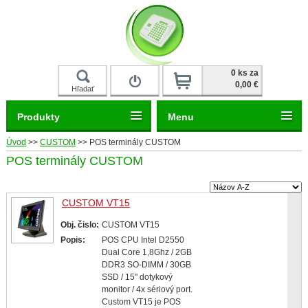
Prihlásiť
0 ks za
0,00 €
Hľadať
Produkty
Menu
Úvod
>>
CUSTOM
>>
POS terminály CUSTOM
POS terminály CUSTOM
CUSTOM VT15
Obj. čislo:
CUSTOM VT15
Popis:
POS CPU Intel D2550
Dual Core 1,8Ghz / 2GB
DDR3 SO-DIMM / 30GB
SSD / 15" dotykový
monitor / 4x sériový port.
Custom VT15 je POS