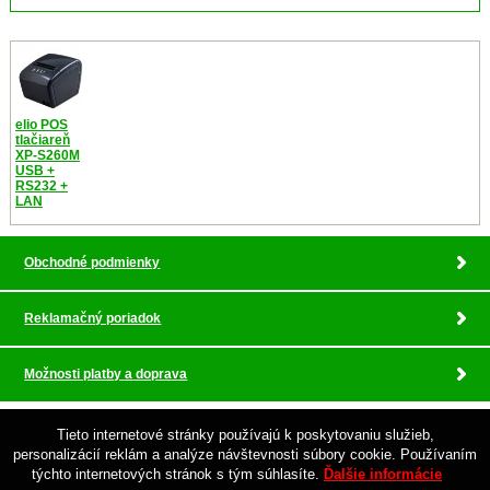
elio POS
tlačiareň
XP-S260M
USB +
RS232 +
LAN
Obchodné podmienky
Reklamačný poriadok
Možnosti platby a doprava
Tieto internetové stránky používajú k poskytovaniu služieb,
© 2026 Pokladnicne centrum , profesionalny servis •
tvorba eshopu cez UNIobchod
,
personalizácií reklám a analýze návštevnosti súbory cookie. Používaním
webhosting
spoločnosti
WEBYGROUP
týchto internetových stránok s tým súhlasíte.
Ďalšie informácie