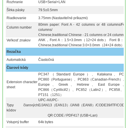
Rozhranie
USB+Serial+LAN
Šírka pásky
79.5±0.5mm
Riadkovanie
3.75mm (Nastaviteľné príkazmi)
80mm paper: Font A - 42 columns or 48 columns/Fon
Column number
columns/
Chinese,traditional Chinese - 21 columns or 24 columns
ANK，Font A：1.5×3.0mm（12×24 dots） Font B：1.
Veľkosť znakov
Chinese,traditional Chinese:3.0×3.0mm（24×24 dots）
Rezačka
Automatická
Čiastočná
Čiarové kódy
PC347（Standard Europe）、Katakana、PC85
PC860（Portuguese）、PC863（Canadian-French）、
Extension character
Europe、Greek、Hebrew、East Europe
sheet
PC866（Cyrillic#2）、PC852（Latin2）、PC858、Iran
PT151（1251）
UPC-A/UPC-
Typy čiarových
E/JAN13（EAN13）/JAN8（EAN8）/CODE39/ITF/CODA
kódov
QR CODE / PDF417 (USB+Lan)
Vstupný buffer
64k bytes