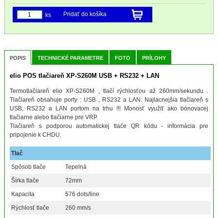
Pridať do košíka
ks
POPIS
TECHNICKÉ PARAMETRE
FOTO
PRÍLOHY
elio POS tlačiareň XP-S260M USB + RS232 + LAN
Termotlačiareň elio XP-S260M , tlačí rýchlosťou až 260mm/sekundu .
Tlačiareň obsahuje porty : USB , RS232 a LAN. Najlacnejšia tlačiareň s
USB, RS232 a LAN portom na trhu !!! Monosť využiť ako bónovacej
tlačiarne alebo tlačiarne pre VRP.
Tlačiareň s podporou automatickej tlače QR kódu - informácia pre
pripojenie k CHDU.
Tlač
Spôsob tlače
Tepelná
Šírka tlače
72mm
Kapacita
576 dots/line
Rýchlosť tlače
260 mm/s