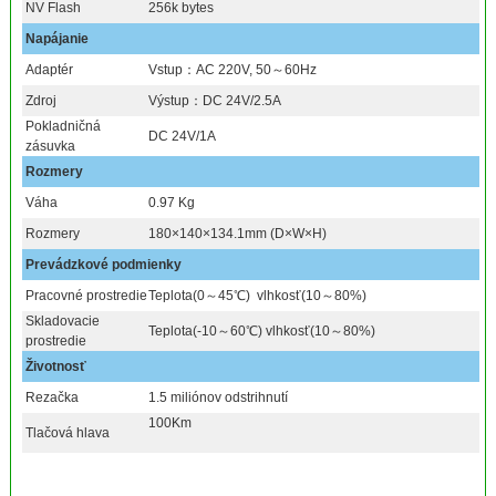
NV Flash
256k bytes
Napájanie
Adaptér
Vstup：AC 220V, 50～60Hz
Zdroj
Výstup：DC 24V/2.5A
Pokladničná
DC 24V/1A
zásuvka
Rozmery
Váha
0.97 Kg
Rozmery
180×140×134.1mm (D×W×H)
Prevádzkové podmienky
Pracovné prostredie
Teplota(0～45℃) vlhkosť(10～80%)
Skladovacie
Teplota(-10～60℃) vlhkosť(10～80%)
prostredie
Životnosť
Rezačka
1.5 miliónov odstrihnutí
100Km
Tlačová hlava