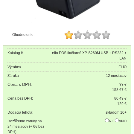
Ohodnotenie:
Katalog.č.:
elio POS tlačiareň XP-S260M USB + RS232 +
LAN
Výrobca
ELIO
Záruka
12 mesiacov
Cena s DPH:
99 €
158,67 €
Cena bez DPH:
80,49 €
129 €
Dodacia lehota:
skladom 10+
Rozšírenie záruky na
NIE
ÁNO
24 mesiacov (+ 6€ bez
DPH):