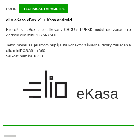
POPIS
TECHNICKÉ PARAMETRE
elio eKasa eBox v1 + Kasa android
Elio eKasa eBox je certifikovaný CHDU s PPEKK modul pre zariadenie
Android elio miniPOS A6 / A60
Tento model sa priamom pripája na konektor základnej dosky zariadenia
elio miniPOS A6 . a A60
Veľkosť pamäte 16GB.
eKasa