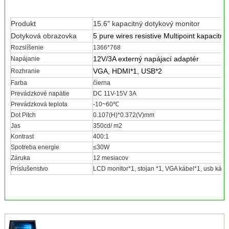
Produkt
15.6" kapacitný dotykový monitor
Dotyková obrazovka
5 pure wires resistive Multipoint kapacitný
Rozslíšenie
1366*768
12V/3A externý napájací adaptér
Napájanie
VGA, HDMI*1, USB*2
Rozhranie
Farba
čierna
Prevádzkové napätie
DC 11V-15V 3A
Prevádzková teplota
-10~60℃
Dot Pitch
0.107(H)*0.372(V)mm
Jas
350cd/ m2
Kontrast
400:1
Spotreba energie
≤30W
Záruka
12 mesiacov
Príslušenstvo
LCD monitor*1, stojan *1, VGA kábel*1, usb kábe