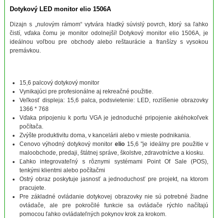
Dotykový LED monitor elio 1506A
Dizajn s „nulovým rámom“ vytvára hladký súvislý povrch, ktorý sa ľahko
čistí, vďaka čomu je monitor odolnejší! Dotykový monitor elio 1506A, je
ideálnou voľbou pre obchody alebo reštaurácie a franšízy s vysokou
premávkou.
15,6 palcový dotykový monitor
Vynikajúci
pre profesionálne aj rekreačné použitie.
Veľkosť displeja: 15,6 palca, podsvietenie: LED, rozlíšenie obrazovky
1366 * 768
Vďaka pripojeniu k portu VGA je jednoduché pripojenie akéhokoľvek
počítača.
Zvýšte produktivitu doma, v kancelárii alebo v mieste podnikania.
Cenovo výhodný dotykový monitor
elio
15,6 "je ideálny pre použitie v
maloobchode, predaji, štátnej správe, školstve, zdravotníctve a kiosku.
Ľahko integrovateľný s rôznymi systémami Point Of Sale (POS),
tenkými klientmi alebo počítačmi
Ostrý obraz poskytuje jasnosť a jednoduchosť pre projekt, na ktorom
pracujete.
Pre základné ovládanie dotykovej obrazovky nie sú potrebné žiadne
ovládače, ale pre pokročilé funkcie sa ovládače rýchlo načítajú
pomocou ľahko ovládateľných pokynov krok za krokom.