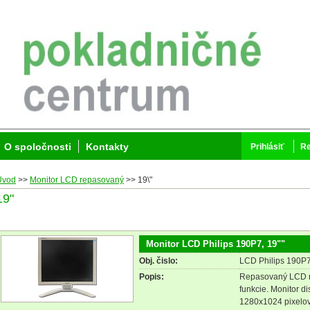
O spoločnosti
Kontakty
Prihlásiť
Re
Úvod
>>
Monitor LCD repasovaný
>>
19\"
19"
Monitor LCD Philips 190P7, 19""
Obj. čislo:
LCD Philips 190P7
Popis:
Repasovaný LCD mo
funkcie. Monitor d
1280x1024 pixelov