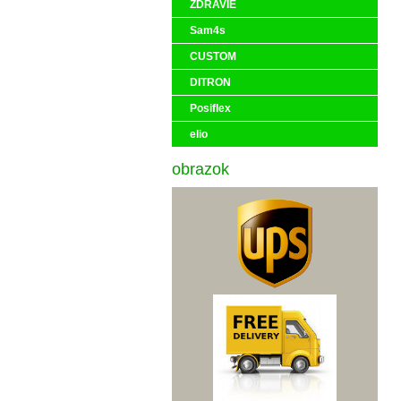
ZDRAVIE
Sam4s
CUSTOM
DITRON
Posiflex
elio
obrazok