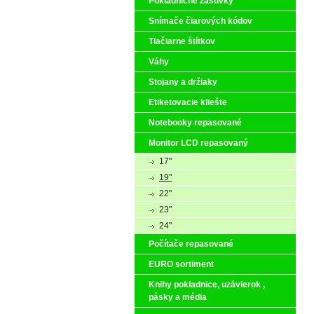
Pokladničné zásuvky
Snímače čiarových kódov
Tlačiarne štítkov
Váhy
Stojany a držiaky
Etiketovacie kliešte
Notebooky repasované
Monitor LCD repasovaný
17"
19"
22"
23"
24"
Počítače repasované
EURO sortiment
Knihy pokladnice, uzávierok ,
pásky a média