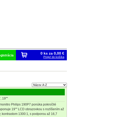
0 ks za
0,00 €
gistrácia
Prejsť do košíka
, 19""
nitro Philips 190P7 ponúka pokročilé
isponuje 19"" LCD obrazovkou s rozlíšením až
, kontrastom 1300:1, s podporou až 16,7