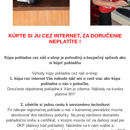
KÚPTE SI JU CEZ INTERNET, ZA DORUČENIE
NEPLATÍTE !
Kúpa pokladne cez náš e-shop je pohodlný a bezpečný spôsob ako
si kúpiť pokladňu
Výhody kúpy pokladne cez náš e-shop:
1. kúpa cez internet Vás nebude stáť ani o cent viac ako kúpa
pokladne u nás v pobočke.
Doručenie objednanej pokladne k Vám je zdarma. Náklady na kuriéra
platíme MY!
2. ušetríte si jednu cestu k servisnému technikovi
Pri nákupe registračnej poklade u nás v kamennej prevádzke musíte
absolvovať dve návštevy pobočky. Na prvej návšteve dostanete
pokladničnú knihu a certifikát, s ktorým musíte ísť na daňový úrad pre
DKP (daňový kód pokladne). Následne sa k nám vrátite a