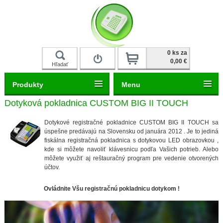
Prihlásiť
0 ks za
0,00 €
Hľadať
Produkty
Menu
Dotyková pokladnica CUSTOM BIG II TOUCH
Dotykové registračné pokladnice CUSTOM BIG II TOUCH sa
úspešne predávajú na Slovensku od januára 2012 . Je to jediná
fiskálna registračná pokladnica s dotykovou LED obrazovkou ,
kde si môžete navoliť klávesnicu podľa Vašich potrieb. Alebo
môžete využiť aj reštauračný program pre vedenie otvorených
účtov.
Ovládnite Všu registračnú pokladnicu dotykom !