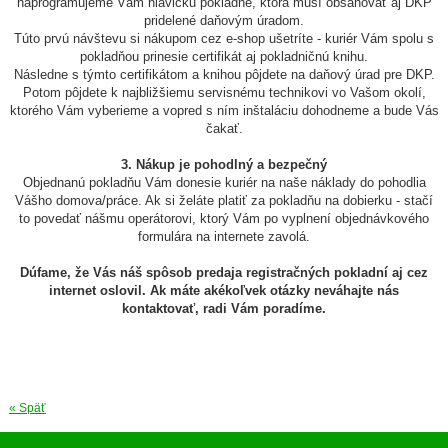
naprogramujeme Vám hlavičku pokladne, ktorá musí obsahovať aj DKP
pridelené daňovým úradom.
Túto prvú návštevu si nákupom cez e-shop ušetríte - kuriér Vám spolu s
pokladňou prinesie certifikát aj pokladničnú knihu.
Následne s týmto certifikátom a knihou pôjdete na daňový úrad pre DKP.
Potom pôjdete k najbližšiemu servisnému technikovi vo Vašom okolí,
ktorého Vám vyberieme a vopred s ním inštaláciu dohodneme a bude Vás
čakať.
3. Nákup je pohodlný a bezpečný
Objednanú pokladňu Vám donesie kuriér na naše náklady do pohodlia
Vášho domova/práce. Ak si želáte platiť za pokladňu na dobierku - stačí
to povedať nášmu operátorovi, ktorý Vám po vyplnení objednávkového
formulára na internete zavolá.
Dúfame, že Vás náš spôsob predaja registračných pokladní aj cez
internet oslovil. Ak máte akékoľvek otázky neváhajte nás
kontaktovať, radi Vám poradíme.
« Späť