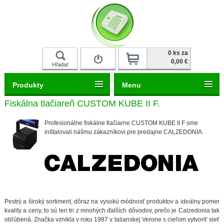
Prihlásiť
0 ks za
0,00 €
Hľadať
Produkty
Menu
Fiskálna tlačiareň CUSTOM KUBE II F.
Profesionálne fiskálne tlačiarne CUSTOM KUBE II F sme
inštalovali nášmu zákazníkovi pre predajne CALZEDONIA.
Pestrý a široký sortiment, dôraz na vysokú módnosť produktov a ideálny pomer
kvality a ceny, to sú len tri z mnohých ďalších dôvodov, prečo je Calzedonia tak
obľúbená. Značka vznikla v roku 1987 v talianskej Verone s cieľom vytvoriť sieť