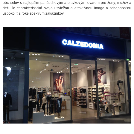
obchodov s najlepším pančuchovým a plavkovým tovarom pre ženy, mužov a
deti. Je charakteristická svojou sviežou a atraktívnou image a schopnosťou
uspokojiť široké spektrum zákazníkov.